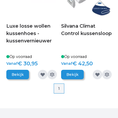
Luxe losse wollen
Silvana Climat
kussenhoes -
Control kussensloop
kussenvernieuwer
Op voorraad
Op voorraad
€ 30,95
€ 42,50
Vanaf
Vanaf
Bekijk
Bekijk
Pagina
Pagina
1