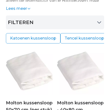
alleen de levensduur van je hoofdkussen, maar
dragen ook direct bij aan een hygiënische en
Lees meer
gezonde slaapomgeving. Ervaar de luxe van een
kussensloop die volledig is afgestemd op jouw
FILTEREN
persoonlijke noden.
Katoenen kussensloop
Tencel kussensloop
Molton kussensloop
Molton kussensloop
50x70 cm (per stuk)
- 40x80 cm