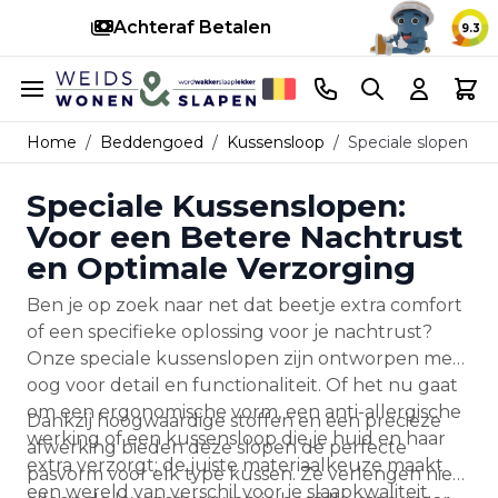
teraf Betalen
Snelle levering
9.3
Ga naar de inhoud
Telefoonnummer
Search
Cart
Home
/
Beddengoed
/
Kussensloop
/
Speciale slopen
Speciale Kussenslopen:
Voor een Betere Nachtrust
en Optimale Verzorging
Ben je op zoek naar net dat beetje extra comfort
of een specifieke oplossing voor je nachtrust?
Onze speciale kussenslopen zijn ontworpen met
oog voor detail en functionaliteit. Of het nu gaat
om een ergonomische vorm, een anti-allergische
Dankzij hoogwaardige stoffen en een precieze
werking of een kussensloop die je huid en haar
afwerking bieden deze slopen de perfecte
extra verzorgt; de juiste materiaalkeuze maakt
pasvorm voor elk type kussen. Ze verlengen niet
een wereld van verschil voor je slaapkwaliteit.