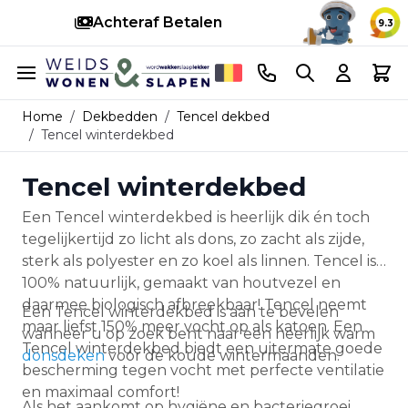
Achteraf Betalen
S
9.3
Ga naar de inhoud
Telefoonnummer
Search
Cart
Home
/
Dekbedden
/
Tencel dekbed
/
Tencel winterdekbed
Tencel winterdekbed
Een Tencel winterdekbed is heerlijk dik én toch
tegelijkertijd zo licht als dons, zo zacht als zijde,
sterk als polyester en zo koel als linnen. Tencel is
100% natuurlijk, gemaakt van houtvezel en
daarmee biologisch afbreekbaar! Tencel neemt
Een Tencel winterdekbed is aan te bevelen
maar liefst 150% meer vocht op als katoen. Een
wanneer u op zoek bent naar een heerlijk warm
Tencel winterdekbed biedt een uitermate goede
donsdeken
voor de koude wintermaanden.
bescherming tegen vocht met perfecte ventilatie
en maximaal comfort!
Als het aankomt op hygiëne en bacteriegroei