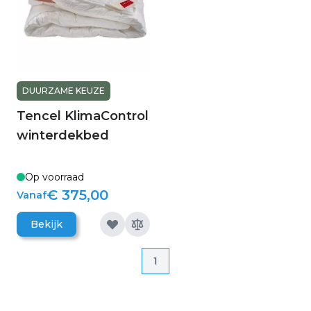
DUURZAME KEUZE
Tencel KlimaControl
winterdekbed
Op voorraad
€ 375,00
Vanaf
Bekijk
Pagina
Pagina
1