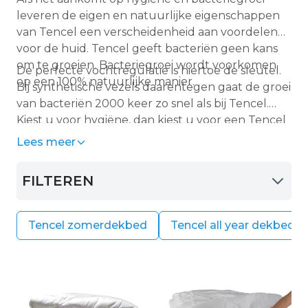
leveren de eigen en natuurlijke eigenschappen
van Tencel een verscheidenheid aan voordelen
voor de huid. Tencel geeft bacteriën geen kans
om te groeien. Bacteriegroei wordt voorkomen
De perfecte vochtregulatie is hiertoe de sleutel.
op een 100% natuurlijke manier.
Bij synthetische vezels daarentegen gaat de groei
van bacteriën 2000 keer zo snel als bij Tencel.
Kiest u voor hygiëne, dan kiest u voor een Tencel
winterdekbed
Lees meer
FILTEREN
Tencel zomerdekbed
Tencel all year dekbed