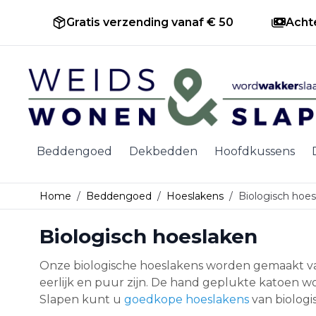
Gratis verzending vanaf € 50
Acht
Ga naar de inhoud
Beddengoed
Dekbedden
Hoofdkussens
Home
/
Beddengoed
/
Hoeslakens
/
Biologisch hoe
Biologisch hoeslaken
Onze biologische hoeslakens worden gemaakt van
eerlijk en puur zijn. De hand geplukte katoen wo
Slapen kunt u
goedkope hoeslakens
van biologi