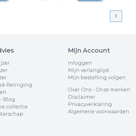
Pagina
Pagina
1
vies
Mijn Account
jzer
Inloggen
zer
Mijn verlanglijst
zer
Mijn bestelling volgen
d-Reiniging
Over Ons
-
Onze merken
en
Disclaimer
 - Blog
Privacyverklaring
e collectie
Algemene voorwaarden
terschap