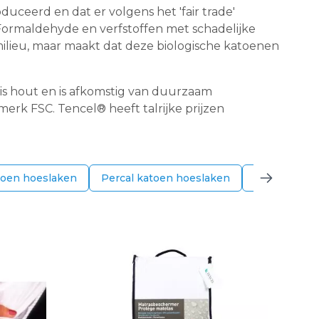
uceerd en dat er volgens het 'fair trade'
Formaldehyde en verfstoffen met schadelijke
ilieu, maar maakt dat deze biologische katoenen
l is hout en is afkomstig van duurzaam
rk FSC. Tencel® heeft talrijke prijzen
atoen hoeslaken
Percal katoen hoeslaken
Tencel hoes