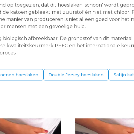
d op toegezien, dat dit hoeslaken 'schoon' wordt geprod
d de katoen gebleekt met zuurstof én niet met chloor. 
e manier van produceren is niet alleen goed voor het m
or mensen met een gevoelige huid.
ig biologisch afbreekbaar. De grondstof van dit materiaa
 kwaliteitskeurmerk PEFC en het internationale keurme
proces.
toenen hoeslaken
Double Jersey hoeslaken
Satijn k