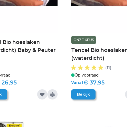
ONZE KEUS
l Bio hoeslaken
dicht) Baby & Peuter
Tencel Bio hoeslake
(waterdicht)
(11)
rraad
Op voorraad
 26,95
€ 37,95
Vanaf
k
Bekijk