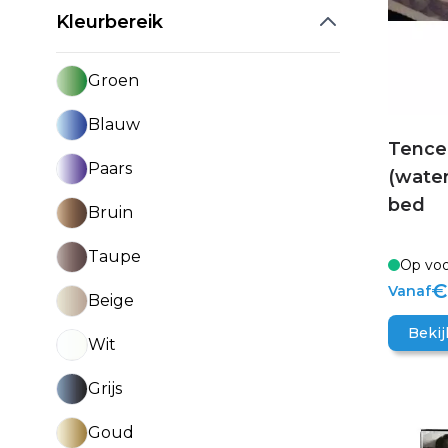
Kleurbereik
Groen
Blauw
Tence
Paars
(water
bed
Bruin
Taupe
Op voo
€
Vanaf
Beige
Bekij
Wit
Grijs
Goud