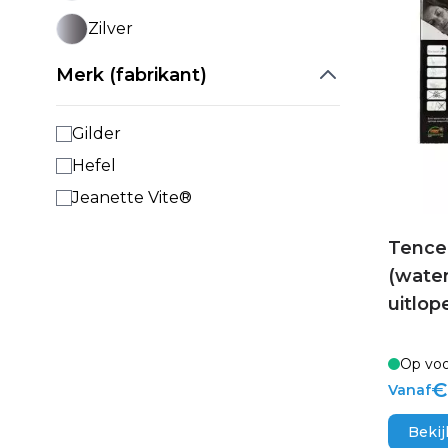
Zilver
Merk (fabrikant)
Gilder
Hefel
Jeanette Vite®
Tence
(water
uitlop
Op voo
€
Vanaf
Bekij