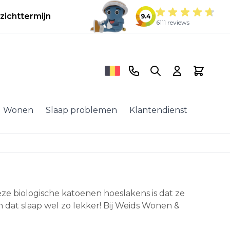
zichttermijn
9.4
6111 reviews
Telefoonnummer
Search
Cart
Wonen
Slaap problemen
Klantendienst
e biologische katoenen hoeslakens is dat ze
 dat slaap wel zo lekker! Bij Weids Wonen &