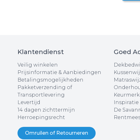
Klantendienst
Goed Ad
Veilig winkelen
Dekbedwi
Prijsinformatie & Aanbiedingen
Kussenwij
Betalingsmogelijkheden
Matraswij
Pakketverzending of
Onderhou
Transportlevering
Keurmerk
Levertijd
Inspiratie
14 dagen zichttermijn
De Savann
Herroepingsrecht
Rentmees
Omruilen of Retourneren