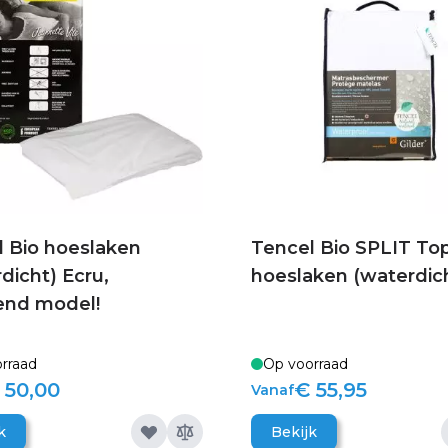
l Bio hoeslaken
Tencel Bio SPLIT To
dicht) Ecru,
hoeslaken (waterdic
end model!
rraad
Op voorraad
 50,00
€ 55,95
Vanaf
k
Bekijk