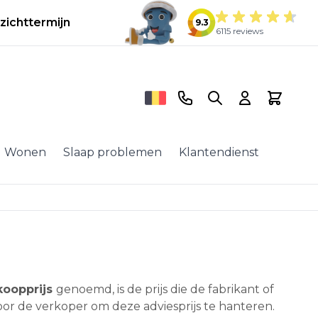
zichttermijn
9.3
6115 reviews
Telefoonnummer
Search
Cart
Wonen
Slaap problemen
Klantendienst
rkoopprijs
genoemd, is de prijs die de fabrikant of
oor de verkoper om deze adviesprijs te hanteren.