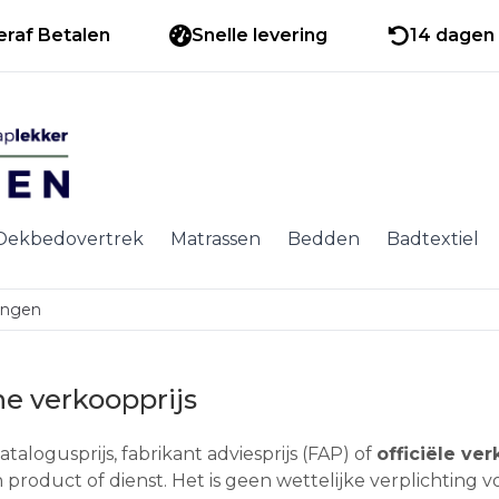
eraf Betalen
Snelle levering
14 dagen 
Dekbedovertrek
Matrassen
Bedden
Badtextiel
dingen
ne verkoopprijs
talogusprijs, fabrikant adviesprijs (FAP) of
officiële ve
product of dienst. Het is geen wettelijke verplichting v