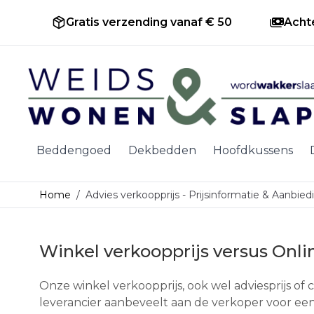
Gratis verzending vanaf € 50
Acht
Ga naar de inhoud
Beddengoed
Dekbedden
Hoofdkussens
Home
/
Advies verkoopprijs - Prijsinformatie & Aanbie
Winkel verkoopprijs versus Onli
Onze winkel verkoopprijs, ook wel adviesprijs of ca
leverancier aanbeveelt aan de verkoper voor een 