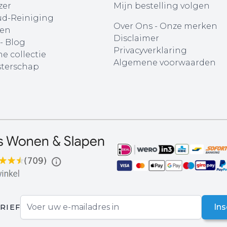
zer
Mijn bestelling volgen
d-Reiniging
Over Ons
-
Onze merken
en
Disclaimer
 - Blog
Privacyverklaring
e collectie
Algemene voorwaarden
terschap
E-mail adres
Ins
RIEF