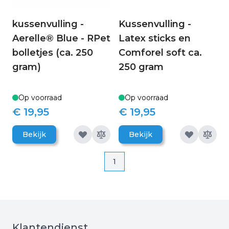
kussenvulling -
Kussenvulling -
Aerelle® Blue - RPet
Latex sticks en
bolletjes (ca. 250
Comforel soft ca.
gram)
250 gram
Op voorraad
Op voorraad
€ 19,95
€ 19,95
Bekijk
Bekijk
Pagina
Pagina
1
Klantendienst