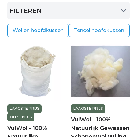
oplossing bieden om het kussen weer fris en
FILTEREN
schoon te krijgen, zonder dat u een nieuw
kussen hoeft te kopen. De
tijk
(hoes) van het
kussen is vrijwel altijd wasbaar, maar eventueel
Wollen hoofdkussen
Tencel hoofdkussen
ook los verkrijgbaar op onze website.n.
LAAGSTE PRIJS
LAAGSTE PRIJS
ONZE KEUS
VulWol - 100%
VulWol - 100%
Natuurlijk Gewassen
Natuurlijke
Schapenwol vulling