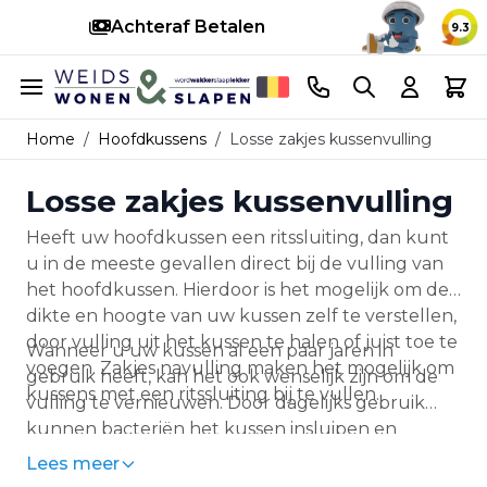
Achteraf Betalen
S
9.3
Ga naar de inhoud
Telefoonnummer
Search
Cart
Home
/
Hoofdkussens
/
Losse zakjes kussenvulling
Losse zakjes kussenvulling
Heeft uw hoofdkussen een ritssluiting, dan kunt
u in de meeste gevallen direct bij de vulling van
het hoofdkussen. Hierdoor is het mogelijk om de
dikte en hoogte van uw kussen zelf te verstellen,
door vulling uit het kussen te halen of juist toe te
Wanneer u uw kussen al een paar jaren in
voegen. Zakjes navulling maken het mogelijk om
gebruik heeft, kan het ook wenselijk zijn om de
kussens met een ritssluiting bij te vullen.
vulling te vernieuwen. Door dagelijks gebruik
kunnen bacteriën het kussen insluipen en
transpiratie kan zorgen voor klontvorming. In dit
Lees meer
geval kunnen zakjes navulling een voordelige