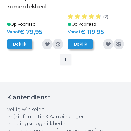
zomerdekbed
(2)
Op voorraad
Op voorraad
€ 79,95
€ 119,95
Vanaf
Vanaf
Bekijk
Bekijk
Pagina
Pagina
1
Klantendienst
Veilig winkelen
Prijsinformatie & Aanbiedingen
Betalingsmogelijkheden
Pakketverzending of Transportlevering