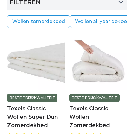
FILTEREN
behouden blijft. Hierdoor geniet u onder een
wollen zomerdekbed van een constante
temperatuur, zonder het ooit te warm of te koud
Wollen zomerdekbed
Wollen all year dekbed
te hebben.
BESTE PRIJS/KWALITEIT
BESTE PRIJS/KWALITEIT
Texels Classic
Texels Classic
Wollen Super Dun
Wollen
Zomerdekbed
Zomerdekbed