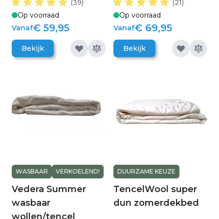
(39)
(21)
Op voorraad
Op voorraad
€ 59,95
€ 69,95
Vanaf
Vanaf
Bekijk
Bekijk
WASBAAR
VERKOELEND!
DUURZAME KEUZE
Vedera Summer
TencelWool super
wasbaar
dun zomerdekbed
wollen/tencel