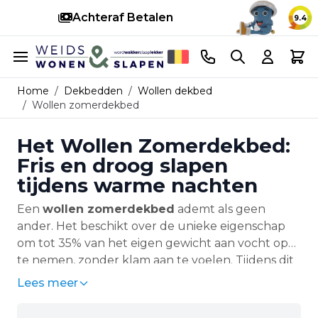
Achteraf Betalen
S
9.4
Ga naar de inhoud
Telefoonnummer
Search
Cart
Home
/
Dekbedden
/
Wollen dekbed
/
Wollen zomerdekbed
Het Wollen Zomerdekbed:
Fris en droog slapen
tijdens warme nachten
Een
wollen zomerdekbed
ademt als geen
ander. Het beschikt over de unieke eigenschap
om tot 35% van het eigen gewicht aan vocht op
te nemen, zonder klam aan te voelen. Tijdens dit
proces reguleert de wol op natuurlijke wijze de
Lees meer
temperatuur: overtollige warmte wordt
afgevoerd, terwijl een comfortabel basisklimaat