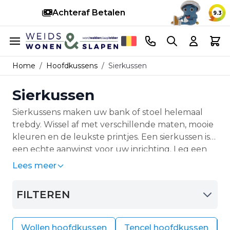
Achteraf Betalen
S
9.3
Ga naar de inhoud
Telefoonnummer
Search
Cart
Home
/
Hoofdkussens
/
Sierkussen
Sierkussen
Sierkussens maken uw bank of stoel helemaal
trebdy. Wissel af met verschillende maten, mooie
kleuren en de leukste printjes. Een sierkussen is
een echte aanwinst voor uw inrichting. Leg een
aantal leuke en hippe sierkussen op uw bank of
Lees meer
stoel. Het staat ontzettend leuk en u kunt er fijn
tegen aan liggen.
FILTEREN
Wollen hoofdkussen
Tencel hoofdkussen