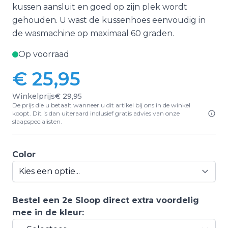
kussen aansluit en goed op zijn plek wordt
gehouden. U wast de kussenhoes eenvoudig in
de wasmachine op maximaal 60 graden.
Op voorraad
€ 25,95
Vanaf:
Winkelprijs
€ 29,95
De prijs die u betaalt wanneer u dit artikel bij ons in de winkel
koopt. Dit is dan uiteraard inclusief gratis advies van onze
slaapspecialisten.
Color
Bestel een 2e Sloop direct extra voordelig
mee in de kleur: