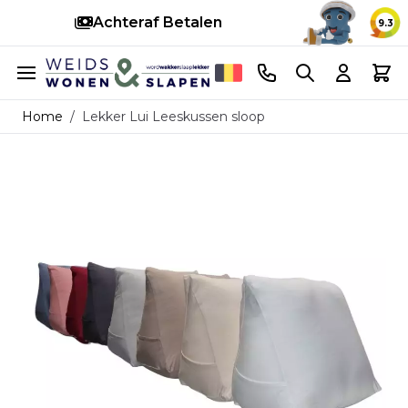
Achteraf Betalen
S
9.3
Ga naar de inhoud
Telefoonnummer
Search
Cart
Home
/
Lekker Lui Leeskussen sloop