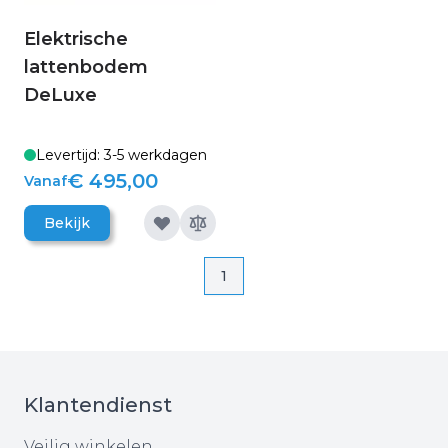
Elektrische
lattenbodem
DeLuxe
Levertijd: 3-5 werkdagen
€ 495,00
Vanaf
Bekijk
Pagina
Pagina
1
Klantendienst
Veilig winkelen