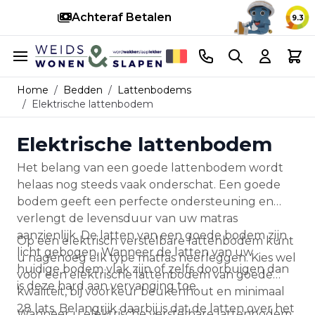
Achteraf Betalen
S
9.3
Ga naar de inhoud
Telefoonnummer
Search
Cart
Home
/
Bedden
/
Lattenbodems
/
Elektrische lattenbodem
Elektrische lattenbodem
Het belang van een goede lattenbodem wordt
helaas nog steeds vaak onderschat. Een goede
bodem geeft een perfecte ondersteuning en
verlengt de levensduur van uw matras
aanzienlijk. De latten van een goede bodem zijn
Op een elektrisch verstelbare lattenbodem kunt
licht gebogen. Wanneer de latten van uw
u nagenoeg elk type matras neerleggen. Kies wel
huidige bodem vlak zijn of zelfs doorbuigen dan
voor een elektrische lattenbodem van goede
is deze hard aan vervanging toe.
kwaliteit, bij voorkeur beukenhout en minimaal
28 lats. Belangrijk daarbij is dat de latten over het
Wanneer u elektrische verstelbare lattenbodem