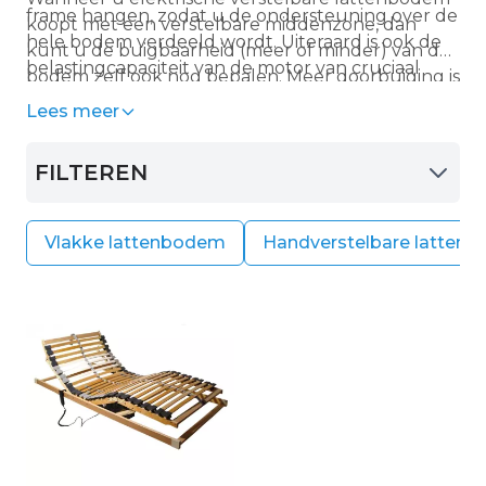
frame hangen, zodat u de ondersteuning over de
koopt met een verstelbare middenzone, dan
hele bodem verdeeld wordt. Uiteraard is ook de
kunt u de buigbaarheid (meer of minder) van de
belastingcapaciteit van de motor van cruciaal
bodem zelf ook nog bepalen. Meer doorbuiging is
belang. De levensduur van een goedkope
een zachtere ondersteuning. Minder
Lees meer
elektrische bodem wordt vaak bepaald door de
buigbaarheid is een hardere ondersteuning.
kwaliteit van de motor.
Super handig toch!
FILTEREN
Vlakke lattenbodem
Handverstelbare latten