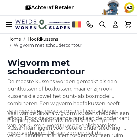
Achteraf Betalen
S
9.3
Ga naar de inhoud
Telefoonnummer
Search
Cart
Home
/
Hoofdkussens
/
Wigvorm met schoudercontour
Wigvorm met
schoudercontour
De meeste kussens worden gemaakt als een
puntkussen of boxkussen, maar er zijn ook
kussens die zowel het punt- als boxmodel
combineren. Een wigvorm hoofdkussen heeft
daarmee een unieke vorm, met een schuine
Veel van de Silvana wigvorm kussens hebben een
afloop. Door de opstaande rand aan de onderkant
inkeping, waardoor uw hoofd verder op het
van het kussen, wordt uw bovenlichaam iets
kussen kan liggen voor betere ondersteuning. De
meer verhoogd. Dit kan zorgen dat de
verschillende materialen zorgen voor een ruim