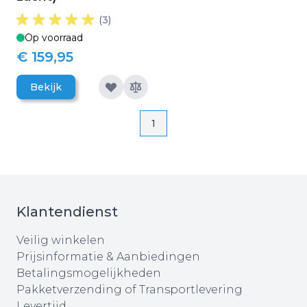
(3)
Op voorraad
€ 159,95
Bekijk
Pagina
Pagina
1
Klantendienst
Veilig winkelen
Prijsinformatie & Aanbiedingen
Betalingsmogelijkheden
Pakketverzending of Transportlevering
Levertijd