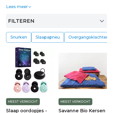
overgangsklachten? Stressss...
en wat is de remedie. Want gelukkig is deze er in
Lees meer
vele gevallen zeer zeker wel. Het is vaak een
zoektocht om weer beter te kunnen slapen,
FILTEREN
maar daar helpen wij u graag bij.
Snurken
Slaapapneu
Overgangsklachten
MEEST VERKOCHT
MEEST VERKOCHT
Slaap oordopjes -
Savanne Bio Kersen