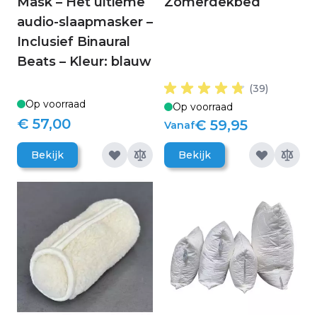
Mask – Het ultieme
Zomerdekbed
audio-slaapmasker –
Inclusief Binaural
Beats – Kleur: blauw
(39)
Op voorraad
Op voorraad
€ 57,00
€ 59,95
Vanaf
Bekijk
Bekijk