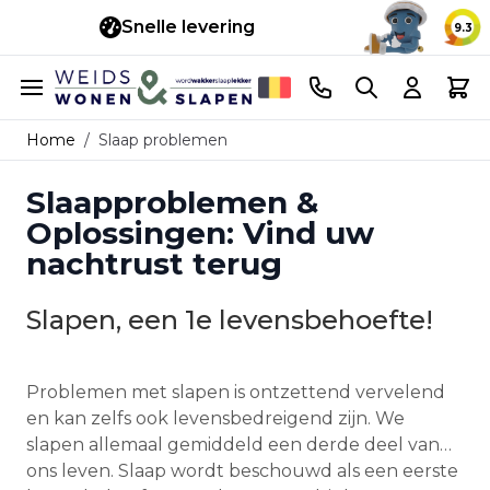
Snelle levering
14 d
9.3
Ga naar de inhoud
Telefoonnummer
Search
Cart
Home
/
Slaap problemen
Slaapproblemen &
Oplossingen: Vind uw
nachtrust terug
Slapen, een 1e levensbehoefte!
Problemen met slapen is ontzettend vervelend
en kan zelfs ook levensbedreigend zijn. We
slapen allemaal gemiddeld een derde deel van
ons leven. Slaap wordt beschouwd als een eerste