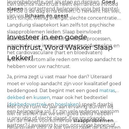
levensbehoefte, net als eten en drinken.
Goed
Een slechte nachtrust heeft een directe invloed
slapen
is ontzettend belangrijk voor het herstel
op hoe u de dag erna beleeft. U herkent het wel,
van uw
lichaam én geest
.
kort lontje, weinig energie, slechte concentratie.
Langdurig slaaptekort kan zelfs tot psychische
slaapproblemen leiden. Slaap beïnvloedt
Investeer in een goede
daarnaast ook diverse lichamelijke processen,
waaronder uw immuunsysteem, stofwisseling en
nachtrust, Word Wakker Slaap
het cardiovasculaire (hart en bloedvaten)
Lekker!
systeem. Kortom alle reden om volop aandacht te
hebben voor uw nachtrust.
Ja, prima zegt u vast maar hoe dan? Uiteraard
moet er volop aandacht zijn voor kwalitatief goed
beddengoed. Dat begint met een goed
matras
,
dekbed
en
kussen
, maar ook het bedtextiel
(
dekbedovertrek
en
hoeslaken
) speelt daarbij
Met onze ruim 40 jaar aan ervaring durven wij
een belangrijke rol. Er zijn vele redenen waarom
wel te stellen dat we een goed beeld hebben
u onrustig of slecht slaapt. Een snurkende
van de meest voorkomende
slaapproblemen
.
partner? Lawaaierig buren, onrustige benen of
Belangrijker voor u, wat veroorzaakt de klachten