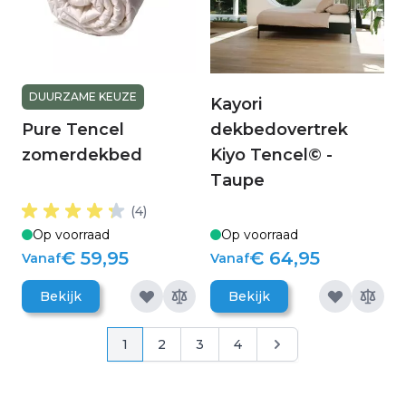
DUURZAME KEUZE
Kayori
Pure Tencel
dekbedovertrek
zomerdekbed
Kiyo Tencel© -
Taupe
(4)
Op voorraad
Op voorraad
€ 59,95
€ 64,95
Vanaf
Vanaf
Bekijk
Bekijk
Pagina
Pagina
Pagina
Pagina
Pagina
Pagina
1
2
3
4