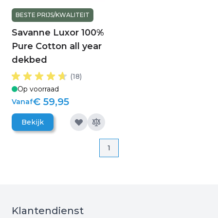
BESTE PRIJS/KWALITEIT
Savanne Luxor 100%
Pure Cotton all year
dekbed
(18)
Op voorraad
€ 59,95
Vanaf
Bekijk
Pagina
Pagina
1
Klantendienst