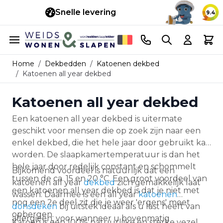
Snelle levering
14 d
9.4
Ga naar de inhoud
Telefoonnummer
Search
Cart
Home
/
Dekbedden
/
Katoenen dekbed
/
Katoenen all year dekbed
Katoenen all year dekbed
Een katoenen all year dekbed is uitermate
geschikt voor mensen die op zoek zijn naar een
enkel dekbed, die het hele jaar door gebruikt kan
worden. De slaapkamertemperatuur is dan het
hele jaar door redelijk constant en schommelt
Bijkomend voordeel is natuurlijk dat een
tussen de ca. 15 en 20 °C. Een groot voordeel van
katoenen all year
dekbed
zich gemakkelijk laat
een katoenen all year dekbed is dat je niet met
wassen. Daarmee is een all year
katoenen
nog een 2e deel zit die je weer 'ergens' moet
donsdeken
bij uitstek ideaal als u last heeft van
opbergen.
allergieën, voor wanneer u bovenmatig
Katoen is een 100% natuurlijke én sterke vezel