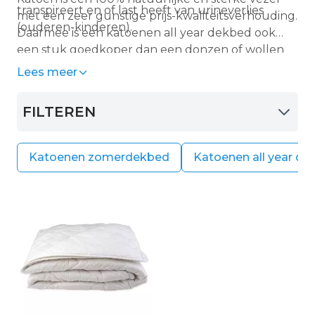
transpireert en of last heeft van urineverlies
met een zeer gunstige prijs-kwaliteitsverhouding.
(ouderen-kinderen).
Daarmee is een katoenen all year dekbed ook
een stuk goedkoper dan een donzen of wollen
dekbed. Een katoenen all year dekbed is wel wat
Lees meer
zwaarder in gewicht dan bijvoorbeeld een
donzen of een synthetisch dekbed, maar wel
FILTEREN
weer lichter dan een wollen zomerdekbed.
Katoenen zomerdekbed
Katoenen all year d