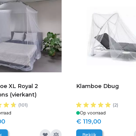
oe XL Royal 2
Klamboe Dbug
ns (vierkant)
(101)
(2)
rraad
Op voorraad
00
€ 119,00
k
Bekijk