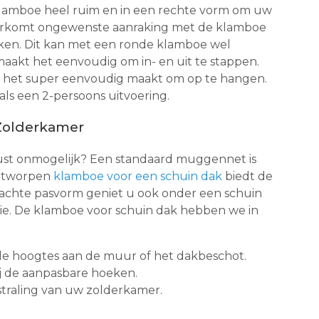
 klamboe heel ruim en in een rechte vorm om uw
voorkomt ongewenste aanraking met de klamboe
kken. Dit kan met een ronde klamboe wel
aakt het eenvoudig om in- en uit te stappen.
 het super eenvoudig maakt om op te hangen.
ls een 2-persoons uitvoering.
 Zolderkamer
st onmogelijk? Een standaard muggennet is
ontworpen
klamboe voor een schuin dak
biedt de
dachte pasvorm geniet u ook onder een schuin
tie. De klamboe voor schuin dak hebben we in
de hoogtes aan de muur of het dakbeschot.
ij de aanpasbare hoeken.
tstraling van uw zolderkamer.