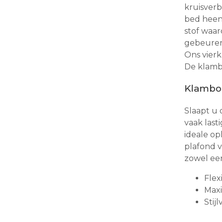
kruisver
bed heen
stof waa
gebeuren.
Ons vier
De klambo
Klamboe
Slaapt u
vaak last
ideale op
plafond v
zowel een
Flex
Maxi
Stij