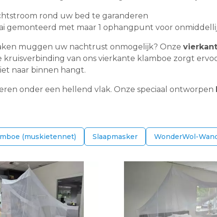
chtstroom rond uw bed te garanderen
ai gemonteerd met maar 1 ophangpunt voor onmiddellijk
 maken muggen uw nachtrust onmogelijk? Onze
vierkan
 kruisverbinding van ons vierkante klamboe zorgt ervo
et naar binnen hangt.
teren onder een hellend vlak. Onze speciaal ontworpen
amboe (muskietennet)
Slaapmasker
WonderWol-Wand