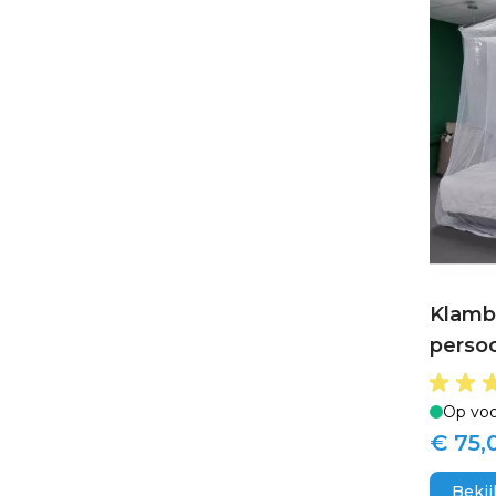
Klamb
persoo
Op voo
€ 75,
Bekij