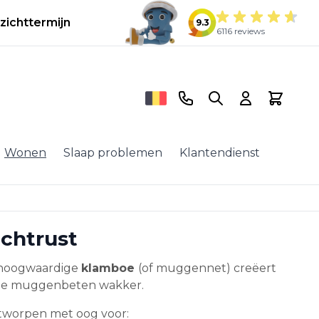
zichttermijn
9.3
6116 reviews
Telefoonnummer
Search
Cart
Wonen
Slaap problemen
Klantendienst
chtrust
n hoogwaardige
klamboe
(of muggennet) creëert
lende muggenbeten wakker.
ntworpen met oog voor: