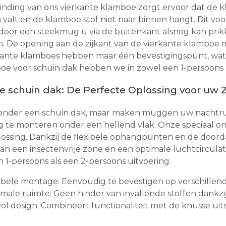
binding van ons vierkante klamboe zorgt ervoor dat de
 valt en de klamboe stof niet naar binnen hangt. Dit 
rdoor een steekmug u via de buitenkant alsnog kan pri
 De opening aan de zijkant van de vierkante klamboe m
kante klamboes hebben maar één bevestigingspunt, wat
e voor schuin dak hebben we in zowel een 1-persoons a
 schuin dak: De Perfecte Oplossing voor uw
 onder een schuin dak, maar maken muggen uw nachtru
ig te monteren onder een hellend vlak. Onze speciaal 
lossing. Dankzij de flexibele ophangpunten en de door
an een insectenvrije zone en een optimale luchtcircula
 1-persoons als een 2-persoons uitvoering.
ibele montage: Eenvoudig te bevestigen op verschillen
male ruimte: Geen hinder van invallende stoffen dankz
lvol design: Combineert functionaliteit met de knusse ui