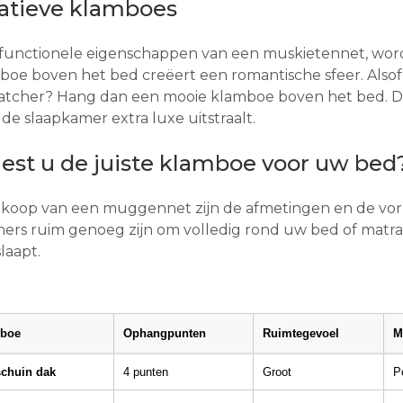
atieve klamboes
functionele eigenschappen van een muskietennet, wordt
oe boven het bed creëert een romantische sfeer. Alsof
atcher? Hang dan een mooie klamboe boven het bed. D
de slaapkamer extra luxe uitstraalt.
est u de juiste klamboe voor uw bed
ankoop van een muggennet zijn de afmetingen en de vo
rs ruim genoeg zijn om volledig rond uw bed of matras 
slaapt.
mboe
Ophangpunten
Ruimtegevoel
M
chuin dak
4 punten
Groot
P