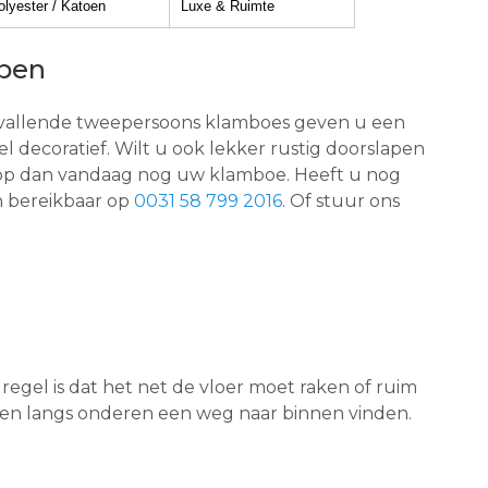
olyester / Katoen
Luxe & Ruimte
apen
mvallende tweepersoons klamboes geven u een
 decoratief. Wilt u ook lekker rustig doorslapen
oop dan vandaag nog uw klamboe. Heeft u nog
ch bereikbaar op
0031 ‪58 799 2016‬
. Of stuur ons
regel is dat het net de vloer moet raken of ruim
gen langs onderen een weg naar binnen vinden.