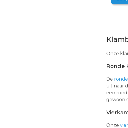
Klambo
Onze klam
Ronde 
De
ronde
uit naar 
een ronde
gewoon st
Vierkan
Onze
vie