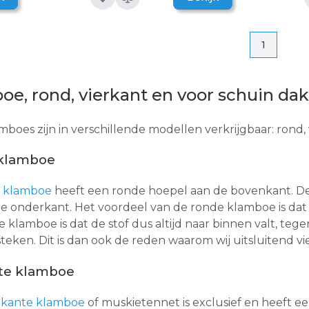
Pagina
Pagina
1
e, rond, vierkant en voor schuin dak
boes zijn in verschillende modellen verkrijgbaar: rond, 
klamboe
 klamboe
heeft een ronde hoepel aan de bovenkant. De 
de onderkant. Het voordeel van de ronde klamboe is dat 
 klamboe is dat de stof dus altijd naar binnen valt, t
eken. Dit is dan ook de reden waarom wij uitsluitend 
te klamboe
rkante klamboe
of muskietennet is exclusief en heeft e