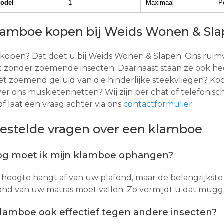
Model
1
Maximaal
P
lamboe kopen bij Weids Wonen & Sl
kopen? Dat doet u bij Weids Wonen & Slapen. Ons rui
 zonder zoemende insecten. Daarnaast staan ze ook heel
et zoemend geluid van die hinderlijke steekvliegen? K
er ons muskietennetten? Wij zijn per chat of telefonis
f laat een vraag achter via ons
contactformulier
.
gestelde vragen over een klamboe
g moet ik mijn klamboe ophangen?
 hoogte hangt af van uw plafond, maar de belangrijkste 
rand van uw matras moet vallen. Zo vermijdt u dat mug
klamboe ook effectief tegen andere insecten?