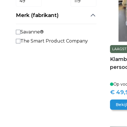
Merk (fabrikant)
Savanne®
The Smart Product Company
LAAGSTE
Klamb
perso
Op voo
€ 49,
Bekij