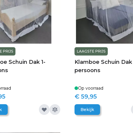
 PRIJS
LAAGSTE PRIJS
oe Schuin Dak 1-
Klamboe Schuin Dak 
ons
persoons
rraad
Op voorraad
95
€ 59,95
k
Bekijk