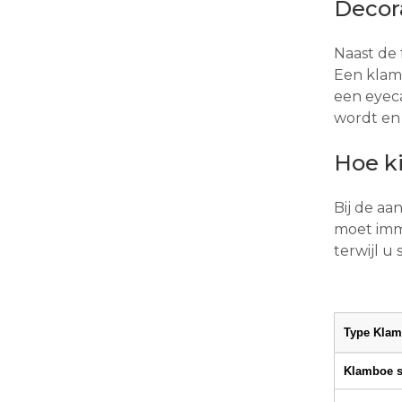
Decor
Naast de 
Een klamb
een eyec
wordt en 
Hoe ki
Bij de a
moet imme
terwijl u 
Type Kla
Klamboe s