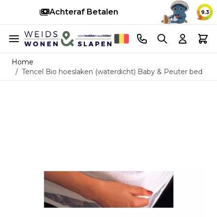
Achteraf Betalen
Sn
9.3
Ga naar de inhoud
Telefoonnummer
Search
Cart
Home
/
Tencel Bio hoeslaken (waterdicht) Baby & Peuter bed