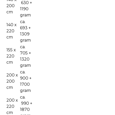
630 +
200
1190
cm
gram
ca.
140 x
693 +
220
1309
cm
gram
ca.
155 x
705 +
220
1320
cm
gram
ca.
200 x
900 +
200
1700
cm
gram
ca.
200 x
990 +
220
1870
cm