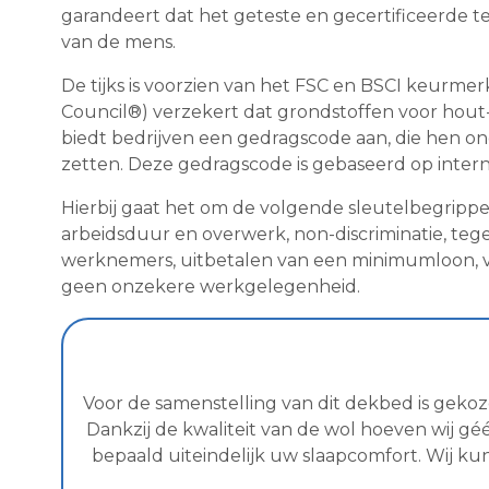
garandeert dat het geteste en gecertificeerde tex
van de mens.
De tijks is voorzien van het FSC en BSCI keurme
Council®) verzekert dat grondstoffen voor hout
biedt bedrijven een gedragscode aan, die hen o
zetten. Deze gedragscode is gebaseerd op inte
Hierbij gaat het om de volgende sleutelbegrippen
arbeidsduur en overwerk, non-discriminatie, te
werknemers, uitbetalen van een minimumloon, v
geen onzekere werkgelegenheid.
Voor de samenstelling van dit dekbed is gekoze
Dankzij de kwaliteit van de wol hoeven wij g
bepaald uiteindelijk uw slaapcomfort. Wij k