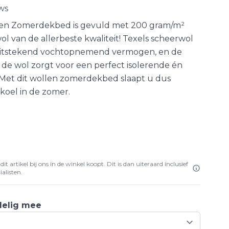
ws
llen Zomerdekbed is gevuld met 200 gram/m²
ol van de allerbeste kwaliteit! Texels scheerwol
 uitstekend vochtopnemend vermogen, en de
n de wol zorgt voor een perfect isolerende én
 Met dit wollen zomerdekbed slaapt u dus
koel in de zomer.
it artikel bij ons in de winkel koopt. Dit is dan uiteraard inclusief
alisten.
delig mee