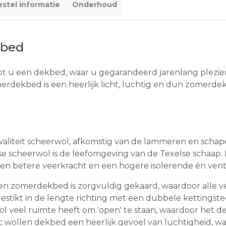
stel informatie
Onderhoud
kbed
t u een dekbed, waar u gegarandeerd jarenlang plezier 
rdekbed is een heerlijk licht, luchtig en dun zomerd
liteit scheerwol, afkomstig van de lammeren en schapen
se scheerwol is de leefomgeving van de Texelse schaap. 
n betere veerkracht en een hogere isolerende én ventil
n zomerdekbed is zorgvuldig gekaard, waardoor alle vezel
estikt in de lengte richting met een dubbele kettingst
wol veel ruimte heeft om 'open' te staan, waardoor het d
ic wollen dekbed een heerlijk gevoel van luchtigheid, wa