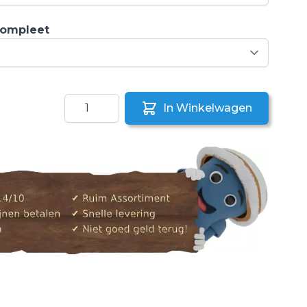
compleet
Aantal
In Winkelwagen
aar een vriend