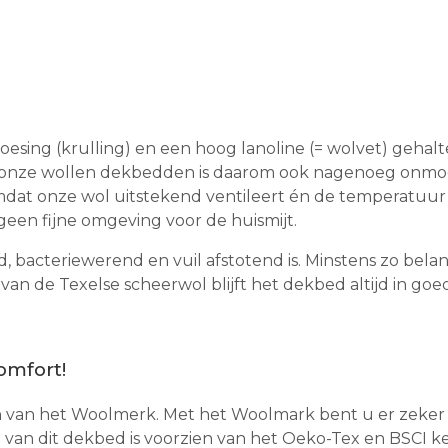
esing (krulling) en een hoog lanoline (= wolvet) gehalt
in onze wollen dekbedden is daarom ook nagenoeg onmo
at onze wol uitstekend ventileert én de temperatuur ze
geen fijne omgeving voor de huismijt.
d, bacteriewerend en vuil afstotend is. Minstens zo bela
 van de Texelse scheerwol blijft het dekbed altijd in go
omfort!
en van het Woolmerk. Met het Woolmark bent u er zeker 
) van dit dekbed is voorzien van het Oeko-Tex en BSCI 