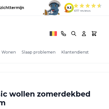
zichttermijn
9.3
6117 reviews
Telefoonnummer
Search
Cart
Wonen
Slaap problemen
Klantendienst
ssic wollen zomerdekbed
cm