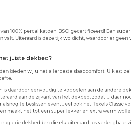
kt van 100% percal katoen, BSCI gecertificeerd! Een sup
valt. Uiteraard is deze tijk woldicht, waardoor er geen
 het juiste dekbed?
n bieden wij u het allerbeste slaapcomfort. U kiest zel
efte.
 is daardoor eenvoudig te koppelen aan de andere dek
eraard aan de zijkant van het dekbed, zodat u daar nooi
lsnog te beslissen eventueel ook het Texels Classic voo
n maakt het tot een super lekker en extra warm wolle
 nog drie dekbedden die elk uiteraard los verkrijgbaar zi