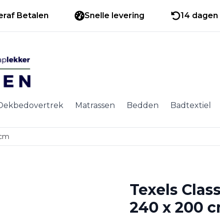
eraf Betalen
Snelle levering
14 dagen 
Dekbedovertrek
Matrassen
Bedden
Badtextiel
 cm
Texels Cla
240 x 200 