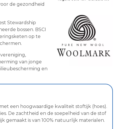
n voor de gezondheid
rest Stewardship
eheerde bossen. BSCI
eringsketen op te
schermen.
 vereniging,
cherming van jonge
milieubescherming en
met een hoogwaardige kwaliteit stoftijk (hoes).
es. De zachtheid en de soepelheid van de stof
k gemaakt is van 100% natuurlijk materialen.