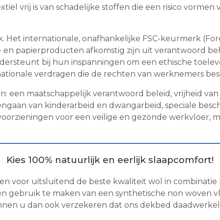
tiel vrij is van schadelijke stoffen die een risico vorme
rk. Het internationale, onafhankelijke FSC-keurmerk (Fo
- en papierproducten afkomstig zijn uit verantwoord b
ndersteunt bij hun inspanningen om een ethische toelev
rnationale verdragen die de rechten van werknemers be
: een maatschappelijk verantwoord beleid, vrijheid van
gengaan van kinderarbeid en dwangarbeid, speciale bes
oorzieningen voor een veilige en gezonde werkvloer, 
Kies 100% natuurlijk en eerlijk slaapcomfort!
n voor uitsluitend de beste kwaliteit wol in combinatie 
één gebruik te maken van een synthetische non woven vli
unnen u dan ook verzekeren dat ons dekbed daadwerkelij