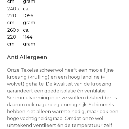
cm
gram
240 x
ca.
220
1056
cm
gram
260 x
ca.
220
1144
cm
gram
Anti Allergeen
Onze Texelse scheerwol heeft een mooie fijne
kroesing (krulling) en een hoog lanoline (=
wolvet) gehalte. De kwaliteit van de kroezing
garandeert een goede isolatie én ventilatie.
Schimmelvorming in onze wollen dekbedden is
daarom ook nagenoeg onmogelijk. Schimmels
hebben niet alleen warmte nodig, maar ook een
hoge vochtigheidsgraad. Omdat onze wol
uitstekend ventileert én de temperatuur zelf