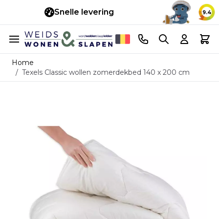
Snelle levering
14 d
9.4
Ga naar de inhoud
Telefoonnummer
Search
Cart
Home
/
Texels Classic wollen zomerdekbed 140 x 200 cm