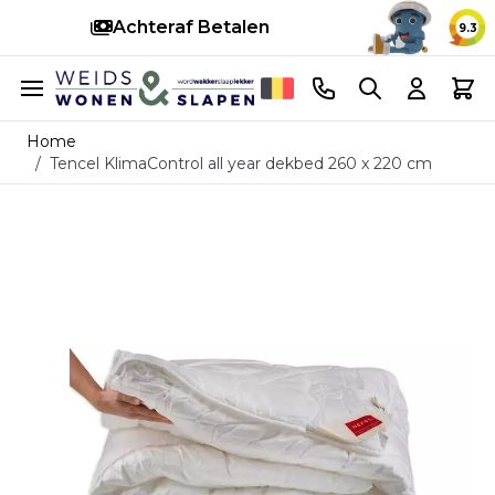
Snelle levering
14 d
9.3
Ga naar de inhoud
Telefoonnummer
Search
Cart
Home
/
Tencel KlimaControl all year dekbed 260 x 220 cm