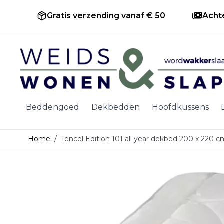
Gratis verzending vanaf € 50
Acht
Ga naar de inhoud
Beddengoed
Dekbedden
Hoofdkussens
Home
/
Tencel Edition 101 all year dekbed 200 x 220 c