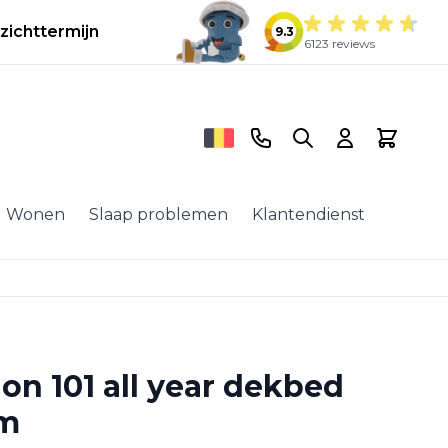
zichttermijn
9.3
6123 reviews
Telefoonnummer
Search
Cart
Wonen
Slaap problemen
Klantendienst
ion 101 all year dekbed
cm