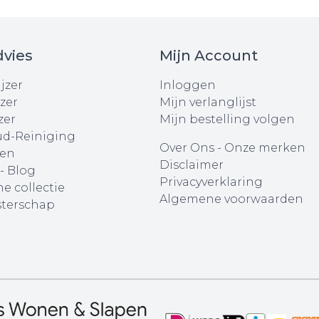
vies
Mijn Account
jzer
Inloggen
zer
Mijn verlanglijst
zer
Mijn bestelling volgen
d-Reiniging
Over Ons
-
Onze merken
en
Disclaimer
 - Blog
Privacyverklaring
e collectie
Algemene voorwaarden
terschap