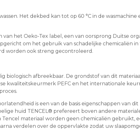
ssen. Het dekbed kan tot op 60 °C in de wasmachine en t
van het Oeko-Tex label, een van oorsprong Duitse organ
92 opgericht om het gebruik van schadelijke chemicaliën i
d worden ook streng gecontroleerd.
dig biologisch afbreekbaar. De grondstof van dit materia
 kwaliteitskeurmerk PEFC en het internationale keurm
proces.
latendheid is een van de basis eigenschappen van dit ma
lige huid TENCEL® prefereert boven andere materialen
n Tencel materiaal worden geen chemicaliën gebruikt, ee
aarna verdelen over de oppervlakte zodat uw slaapomge