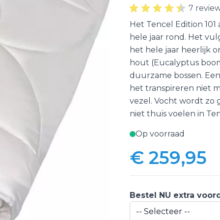
7 revie
Het Tencel Edition 101 
hele jaar rond. Het vu
het hele jaar heerlijk
hout (Eucalyptus boom
duurzame bossen. Een 
het transpireren niet
vezel. Vocht wordt zo
niet thuis voelen in Te
Op voorraad
€ 259,95
Bestel NU extra voor