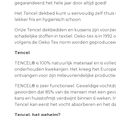
gegarandeerd het hele jaar door altijd goed!
Het Tencel dekbed kunt u eenvoudig zelf thuis wa
lekker fris en hygiënisch schoon.
Onze Tencel dekbedden en kussens zijn voorzien 
schadelijke stoffen in textiel. Oeko-tex is in 19
volgens de Oeko Tex norm worden geproduceer
Tencel
TENCEL® is 100% natuurlijk materiaal en is volle
onderhouden kwekerijen. Het kreeg het Europese
ontvangen voor zijn milieuvriendelijke productie
TENCEL® is zeer functioneel. Geweldige vochtdoor
geworden dat 85% van de mensen met een gevoe
kans en huisstofmijt verdwijnt binnen 6 weken. I
Tencel kan eerst het vocht absorberen en het d
Tencel, het geheim?