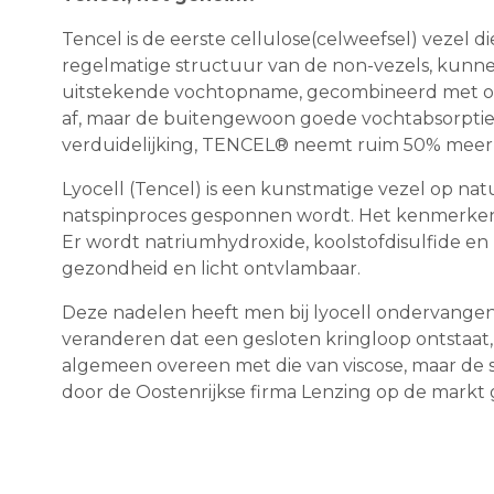
Tencel is de eerste cellulose(celweefsel) vezel d
regelmatige structuur van de non-vezels, kun
uitstekende vochtopname, gecombineerd met opt
af, maar de buitengewoon goede vochtabsorptie
verduidelijking, TENCEL® neemt ruim 50% meer v
Lyocell (Tencel) is een kunstmatige vezel op natu
natspinproces gesponnen wordt. Het kenmerkende v
Er wordt natriumhydroxide, koolstofdisulfide en 
gezondheid en licht ontvlambaar.
Deze nadelen heeft men bij lyocell ondervangen
veranderen dat een gesloten kringloop ontstaa
algemeen overeen met die van viscose, maar de s
door de Oostenrijkse firma Lenzing op de markt 