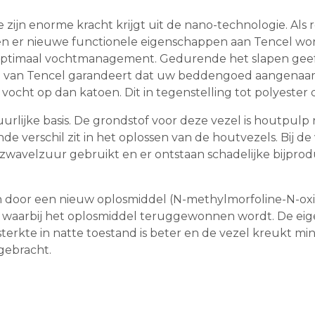
ie zijn enorme kracht krijgt uit de nano-technologie. Al
nen er nieuwe functionele eigenschappen aan Tencel w
imaal vochtmanagement. Gedurende het slapen geeft on
 van Tencel garandeert dat uw beddengoed aangenaam dr
ocht op dan katoen. Dit in tegenstelling tot polyeste
urlijke basis. De grondstof voor deze vezel is houtpulp n
erschil zit in het oplossen van de houtvezels. Bij de vi
zwavelzuur gebruikt en er ontstaan schadelijke bijproduc
 door een nieuw oplosmiddel (N-methylmorfoline-N-oxid
t, waarbij het oplosmiddel teruggewonnen wordt. De e
terkte in natte toestand is beter en de vezel kreukt 
gebracht.