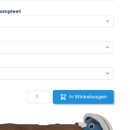
compleet
Aantal
In Winkelwagen
aar een vriend