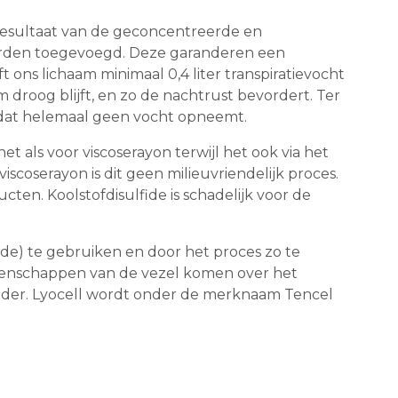
s resultaat van de geconcentreerde en
orden toegevoegd. Deze garanderen een
s lichaam minimaal 0,4 liter transpiratievocht
oog blijft, en zo de nachtrust bevordert. Ter
r dat helemaal geen vocht opneemt.
et als voor viscoserayon terwijl het ook via het
scoserayon is dit geen milieuvriendelijk proces.
ten. Koolstofdisulfide is schadelijk voor de
e) te gebruiken en door het proces zo te
igenschappen van de vezel komen over het
minder. Lyocell wordt onder de merknaam Tencel