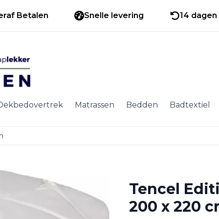
eraf Betalen
Snelle levering
14 dagen 
Dekbedovertrek
Matrassen
Bedden
Badtextiel
m
Tencel Edit
200 x 220 