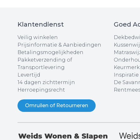
Klantendienst
Goed Ad
Veilig winkelen
Dekbedwi
Prijsinformatie & Aanbiedingen
Kussenwij
Betalingsmogelijkheden
Matraswij
Pakketverzending of
Onderhou
Transportlevering
Keurmerk
Levertijd
Inspiratie
14 dagen zichttermijn
De Savann
Herroepingsrecht
Rentmees
Omruilen of Retourneren