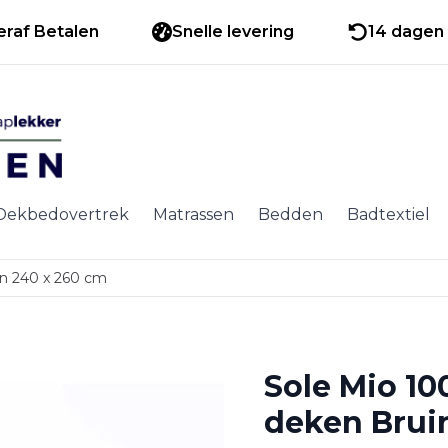
eraf Betalen
Snelle levering
14 dagen 
Dekbedovertrek
Matrassen
Bedden
Badtextiel
in 240 x 260 cm
Sole Mio 10
deken Brui