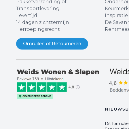
Pakketverzending of
Onderhou
Transportlevering
Keurmerk
Levertijd
Inspiratie
14 dagen zichttermijn
De Savann
Herroepingsrecht
Rentmees
Omruilen of Retourneren
NIEUWSB
Dit formul