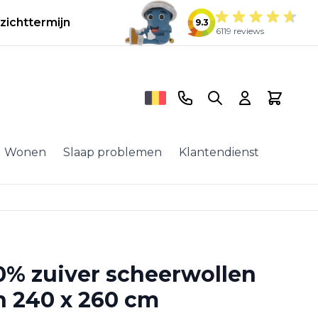
zichttermijn
9.3
6119 reviews
Telefoonnummer
Search
Cart
Wonen
Slaap problemen
Klantendienst
0% zuiver scheerwollen
n 240 x 260 cm