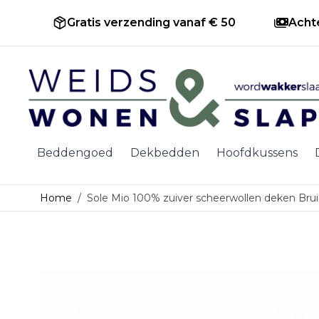
Gratis verzending vanaf € 50
Acht
Ga naar de inhoud
Beddengoed
Dekbedden
Hoofdkussens
Home
/
Sole Mio 100% zuiver scheerwollen deken Bru