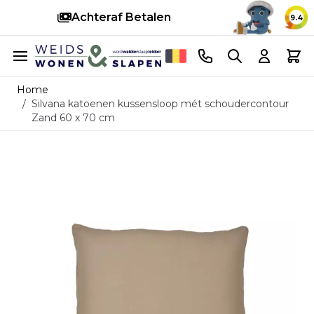
Achteraf Betalen
S
9.4
Ga naar de inhoud
Telefoonnummer
Search
Cart
Home
/
Silvana katoenen kussensloop mét schoudercontour
Zand 60 x 70 cm