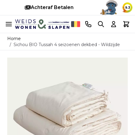
Snelle levering
14
9.3
Ga naar de inhoud
Telefoonnummer
Search
Cart
Home
/
Sichou BIO Tussah 4 seizoenen dekbed - Wildzijde