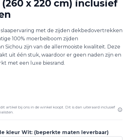
(260 x 220 cm) inclusief
en
 slaapervaring met de zijden dekbedovertrekken
htige 100% moerbeiboom zijden
Sichou zijn van de allermooiste kwaliteit. Deze
kt uit één stuk, waardoor er geen naden zijn en
rkt met een luxe biesrand.
5
it artikel bij ons in de winkel koopt. Dit is dan uiteraard inclusief
alisten.
de kleur Wit: (beperkte maten leverbaar)