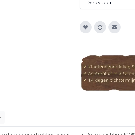
E-mail n
e
jden dekbedovertrekken van Sichou. Deze prachtige 1