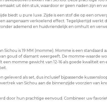
n gemaakt uit één stuk, waardoor er geen naden zijn en w
iedt u pure luxe. Zijde is een stof die op een onverge
aangenaam verkoelend effect. Tegelijkertijd werkt de z
zonder ademend en huidvriendelijk en omhult en verwen
n Sichou is 19 MM (momme). Momme is een standaard aand
eit van goud of diamant weergeeft. De momme-waarde w
ldt een momme gewicht van 12-16 als goede kwaliteit e
eit.
eleverd als set, dus inclusief bijpassende kussensloop 
dovertrek van Sichou aan de binnenzijde voorzien van 
d door hun prachtige eenvoud. Combineer uw favoriete