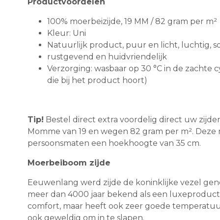
Productvoordelen
100% moerbeizijde, 19 MM / 82 gram per m²
Kleur: Uni
Natuurlijk product, puur en licht, luchtig, s
rustgevend en huidvriendelijk
Verzorging: wasbaar op 30 °C in de zachte cy
die bij het product hoort)
Tip!
Bestel direct extra voordelig direct uw zijd
Momme van 19 en wegen 82 gram per m². Deze m
persoonsmaten een hoekhoogte van 35 cm.
Moerbeiboom zijde
Eeuwenlang werd zijde de koninklijke vezel geno
meer dan 4000 jaar bekend als een luxeproduct m
comfort, maar heeft ook zeer goede temperatuur-
ook geweldig om in te slapen.