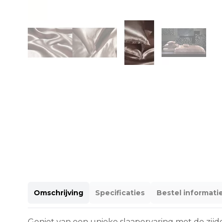
Omschrijving
Specificaties
Bestel informati
Geniet van een unieke slaapervaring met de zi