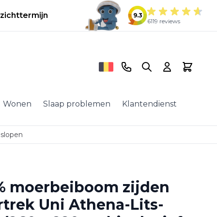
zichttermijn
9.3
6119 reviews
Telefoonnummer
Search
Cart
Wonen
Slaap problemen
Klantendienst
nslopen
% moerbeiboom zijden
trek Uni Athena-Lits-