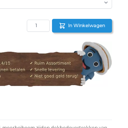
Aantal
In Winkelwagen
aar een vriend
00% moerbeiboom zijden dekbedovertrekken van