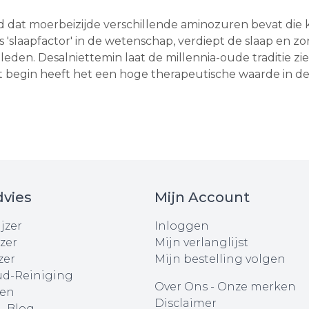
dat moerbeizijde verschillende aminozuren bevat die 
als 'slaapfactor' in de wetenschap, verdiept de slaap en z
eden. Desalniettemin laat de millennia-oude traditie zie
 begin heeft het een hoge therapeutische waarde in de
vies
Mijn Account
jzer
Inloggen
zer
Mijn verlanglijst
zer
Mijn bestelling volgen
d-Reiniging
Over Ons
-
Onze merken
en
Disclaimer
 - Blog