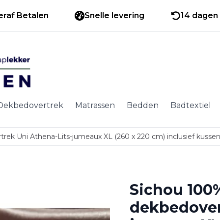
eraf Betalen
Snelle levering
14 dagen 
Dekbedovertrek
Matrassen
Bedden
Badtextiel
ek Uni Athena-Lits-jumeaux XL (260 x 220 cm) inclusief kusse
Sichou 100
dekbedover