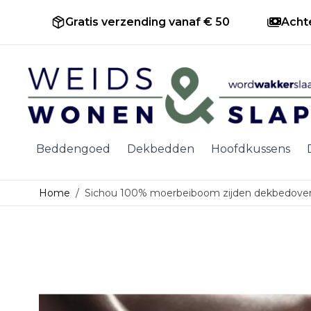
Gratis verzending vanaf € 50
Acht
Ga naar de inhoud
Beddengoed
Dekbedden
Hoofdkussens
Home
/
Sichou 100% moerbeiboom zijden dekbedovertr