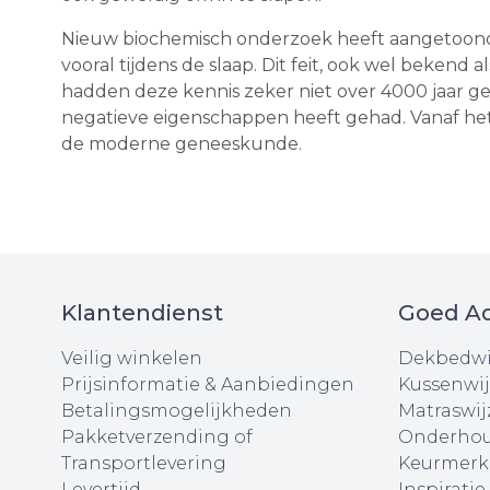
Nieuw biochemisch onderzoek heeft aangetoond 
vooral tijdens de slaap. Dit feit, ook wel bekend 
hadden deze kennis zeker niet over 4000 jaar gel
negatieve eigenschappen heeft gehad. Vanaf het
de moderne geneeskunde.
Klantendienst
Goed Ad
Veilig winkelen
Dekbedwi
Prijsinformatie & Aanbiedingen
Kussenwij
Betalingsmogelijkheden
Matraswij
Pakketverzending of
Onderhou
Transportlevering
Keurmerk
Levertijd
Inspiratie