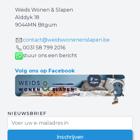
Weids Wonen & Slapen
Alddyk 18
9044MN Bitgum
contact@weidswonenenslapen.be
0031 ‪58 799 2016‬
stuur ons een bericht
Volg ons op Facebook
NIEUWSBRIEF
E-mail adres
Inschrijven