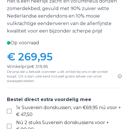
Het is een heerlijk zacht en volumineus donzen
zomerdekbed, gevuld met 90% zuiver witte
Nederlandse eendendons en 10% mooie
vulkrachtige eendenveren van de allerfijnste
kwaliteit voor een bijzonder scherpe prijs!
Op voorraad
€ 269,95
Winkelprijs
€ 319,95
De prijs die u betaalt wanneer u dit artikel bij ons in de winkel
koopt. Dit is dan uiteraard inclusief gratis advies van onze
slaapspecialisten.
Bestel direct extra voordelig mee
1x Suverein donskussen, van €69,95 nú voor
+
€ 47,50
Nú 2 stuks Suverein donskussens voor
+