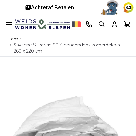
Snelle levering
14 d
9.3
Ga naar de inhoud
Telefoonnummer
Search
Cart
Home
/
Savanne Suverein 90% eendendons zomerdekbed
260 x 220 cm