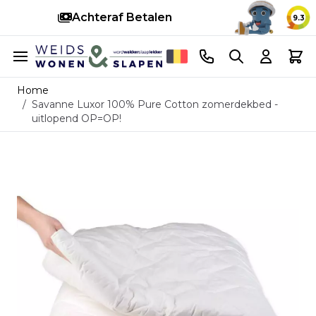
Achteraf Betalen
S
9.3
Ga naar de inhoud
Telefoonnummer
Search
Cart
Home
/
Savanne Luxor 100% Pure Cotton zomerdekbed -
uitlopend OP=OP!