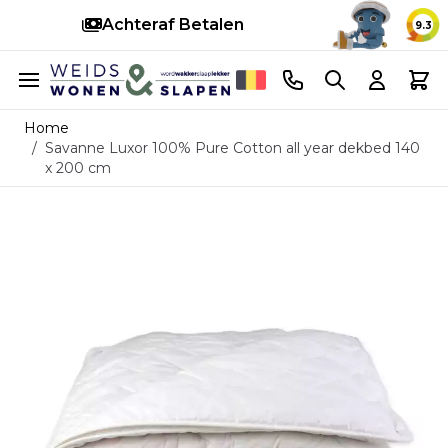
Achteraf Betalen
S
9.3
Ga naar de inhoud
Telefoonnummer
Search
Cart
Home
/
Savanne Luxor 100% Pure Cotton all year dekbed 140
x 200 cm