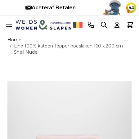
Achteraf Betalen
Snell
9.3
Ga naar de inhoud
Telefoonnummer
Search
Cart
Home
/
Lino 100% katoen Topper hoeslaken 160 x 200 cm-
Shell Nude