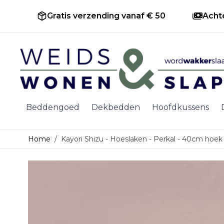
Gratis verzending vanaf € 50
Acht
Ga naar de inhoud
Beddengoed
Dekbedden
Hoofdkussens
Home
/
Kayori Shizu - Hoeslaken - Perkal - 40cm hoek