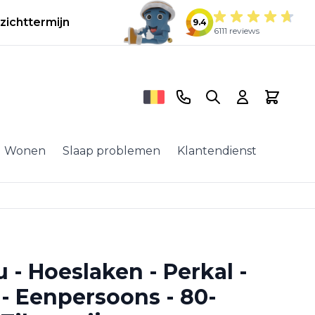
zichttermijn
9.4
6111 reviews
Telefoonnummer
Search
Cart
Wonen
Slaap problemen
Klantendienst
 - Hoeslaken - Perkal -
- Eenpersoons - 80-