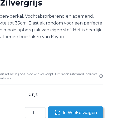
Zilvergrijs
oen-perkal. Vochtabsorberend en ademend.
kte tot 35cm. Elastiek rondom voor een perfecte
n mooie opbergzak van eigen stof. Het is heerlijk
katoenen hoeslaken van Kayori.
it artikel bij ons in de winkel koopt. Dit is dan uiteraard inclusief
alisten.
Grijs
Aantal
In Winkelwagen
aar een vriend