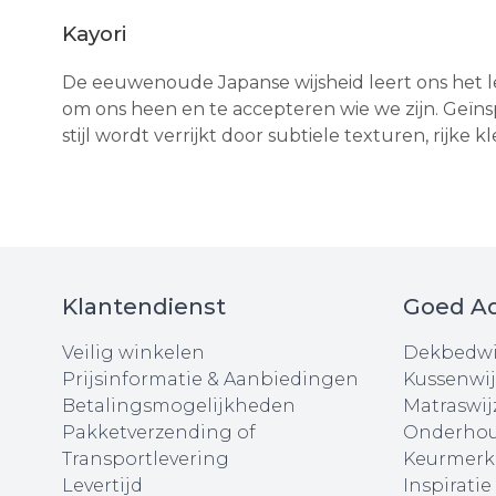
Kayori
De eeuwenoude Japanse wijsheid leert ons het le
om ons heen en te accepteren wie we zijn. Ge
stijl wordt verrijkt door subtiele texturen, rijke 
Klantendienst
Goed Ad
Veilig winkelen
Dekbedwi
Prijsinformatie & Aanbiedingen
Kussenwij
Betalingsmogelijkheden
Matraswij
Pakketverzending of
Onderhou
Transportlevering
Keurmerk
Levertijd
Inspiratie