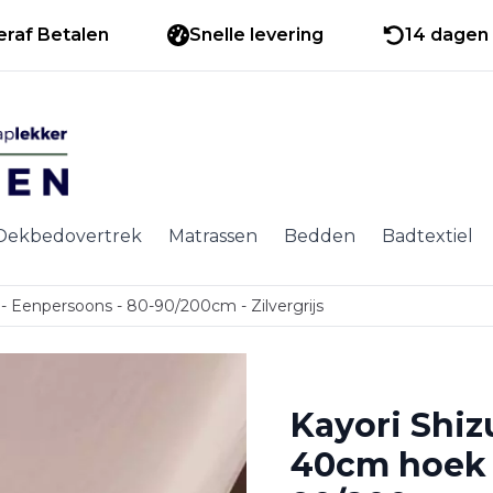
eraf Betalen
Snelle levering
14 dagen 
Dekbedovertrek
Matrassen
Bedden
Badtextiel
 - Eenpersoons - 80-90/200cm - Zilvergrijs
Kayori Shizu
40cm hoek 