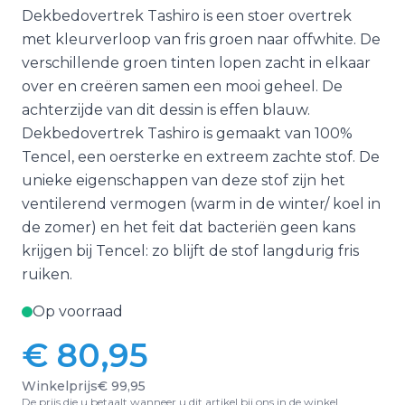
Dekbedovertrek Tashiro is een stoer overtrek
met kleurverloop van fris groen naar offwhite. De
verschillende groen tinten lopen zacht in elkaar
over en creëren samen een mooi geheel. De
achterzijde van dit dessin is effen blauw.
Dekbedovertrek Tashiro is gemaakt van 100%
Tencel, een oersterke en extreem zachte stof. De
unieke eigenschappen van deze stof zijn het
ventilerend vermogen (warm in de winter/ koel in
de zomer) en het feit dat bacteriën geen kans
krijgen bij Tencel: zo blijft de stof langdurig fris
ruiken.
Op voorraad
€ 80,95
Vanaf:
Winkelprijs
€ 99,95
De prijs die u betaalt wanneer u dit artikel bij ons in de winkel