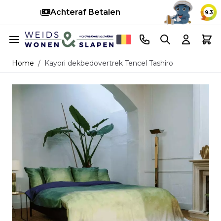
Achteraf Betalen
S
9.3
Ga naar de inhoud
Telefoonnummer
Search
Cart
Home
/
Kayori dekbedovertrek Tencel Tashiro