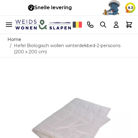
Snelle levering
14 d
9.3
Ga naar de inhoud
Telefoonnummer
Search
Cart
Home
/
Hefel Biologisch wollen winterdekbed-2-persoons
(200 x 200 cm)