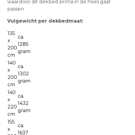
waardoor dit dekbed prima in de hoes gaat
passen.
Vulgewicht per dekbedmaat:
135
ca.
x
1285
200
gram
cm
140
ca.
x
1302
200
gram
cm
140
ca.
x
1432
220
gram
cm
155
ca.
x
1637