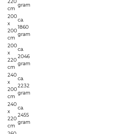
220
gram
cm
200
ca.
x
1860
200
gram
cm
200
ca.
x
2046
220
gram
cm
240
ca.
x
2232
200
gram
cm
240
ca.
x
2455
220
gram
cm
260