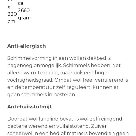
ca.
x
2660
220
gram
cm
Anti-allergisch
Schimmelvorming in een wollen dekbed is
nagenoeg onmogelijk. Schimmels hebben niet
alleen warmte nodig, maar ook een hoge
vochtigheidsgraad. Omdat wol heel ventilerend is
en de temperatuur zelf reguleert, kunnen er
geen schimmels in nestelen.
Anti-huisstofmijt
Doordat wol lanoline bevat, is wol zelfreinigend,
bacterie werend en vuilafstotend. Zuiver
scheerwol in een bed of matras is bovendien geen