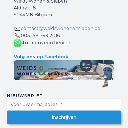
Weids Wonen & Slapen
Alddyk 18
9044MN Bitgum
contact@weidswonenenslapen.be
0031 ‪58 799 2016‬
stuur ons een bericht
Volg ons op Facebook
NIEUWSBRIEF
E-mail adres
Inschrijven