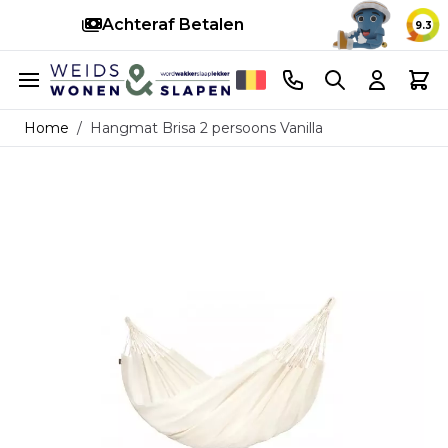
Snelle levering
14 d
9.3
Ga naar de inhoud
Telefoonnummer
Search
Cart
Home
/
Hangmat Brisa 2 persoons Vanilla