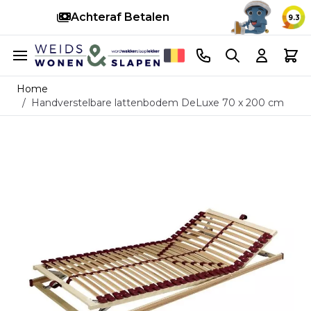
Achteraf Betalen
S
9.3
Ga naar de inhoud
Telefoonnummer
Search
Cart
Home
/
Handverstelbare lattenbodem DeLuxe 70 x 200 cm