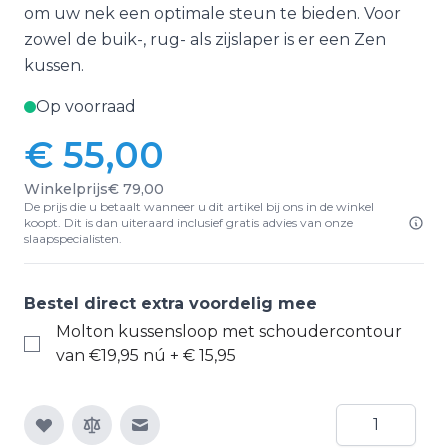
om uw nek een optimale steun te bieden. Voor
zowel de buik-, rug- als zijslaper is er een Zen
kussen.
Op voorraad
€ 55,00
Winkelprijs
€ 79,00
De prijs die u betaalt wanneer u dit artikel bij ons in de winkel
koopt. Dit is dan uiteraard inclusief gratis advies van onze
slaapspecialisten.
Bestel direct extra voordelig mee
Molton kussensloop met schoudercontour
van €19,95 nú
+
€ 15,95
Aantal
E-mail naar een vriend