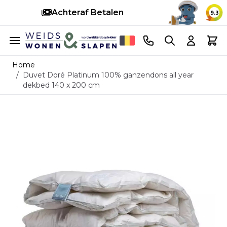
Achteraf Betalen
S
9.3
Ga naar de inhoud
Telefoonnummer
Search
Cart
Home
/
Duvet Doré Platinum 100% ganzendons all year
dekbed 140 x 200 cm