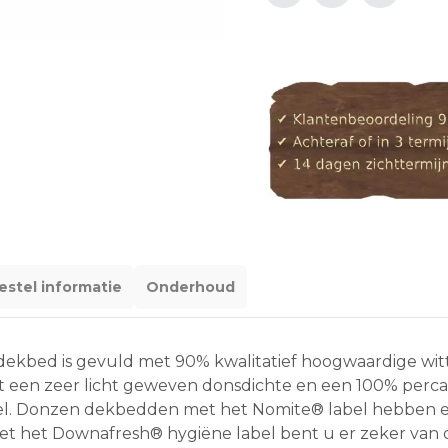
estel informatie
Onderhoud
ekbed is gevuld met 90% kwalitatief hoogwaardige wit
 een zeer licht geweven donsdichte en een 100% percal k
el. Donzen dekbedden met het Nomite® label hebben ee
et het Downafresh® hygiëne label bent u er zeker van d