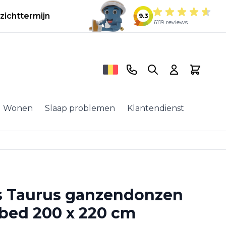
zichttermijn
9.3
6119 reviews
Telefoonnummer
Search
Cart
Wonen
Slaap problemen
Klantendienst
 Taurus ganzendonzen
kbed 200 x 220 cm