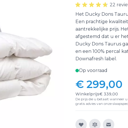
22 revi
Het Ducky Dons Tauru
Een prachtige kwalite
aantrekkelijke prijs. H
afgestemd dat u er het
Ducky Dons Taurus ga
en een 100% percal kat
Downafresh label.
Op voorraad
€ 299,00
Winkelprijs
€ 339,00
De prijs die u betaalt wanneer u d
gratis advies van onze slaapspeci
E-mail n