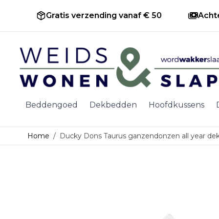
Gratis verzending vanaf € 50
Acht
Ga naar de inhoud
Beddengoed
Dekbedden
Hoofdkussens
Home
/
Ducky Dons Taurus ganzendonzen all year de