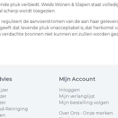
ende pluk verbiedt. Weids Wonen & Slapen staat volledig
al scherp wordt toegezien.
 reguleert de aanvoerstromen van de aan haar geleverd
ngeeft dat levende pluk onacceptabel is, dat herkomst
an verdachte bronnen niet kunnen en zullen worden ge
vies
Mijn Account
jzer
Inloggen
zer
Mijn verlanglijst
zer
Mijn bestelling volgen
d-Reiniging
Over Ons
-
Onze merken
en