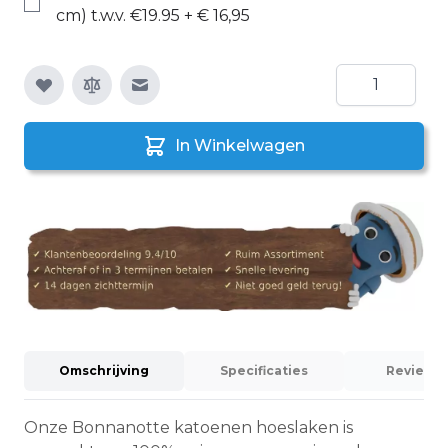
cm) t.w.v. €19.95
+
€ 16,95
Aantal
E-mail naar een vriend
In Winkelwagen
Omschrijving
Specificaties
Reviews 
Onze Bonnanotte katoenen hoeslaken is