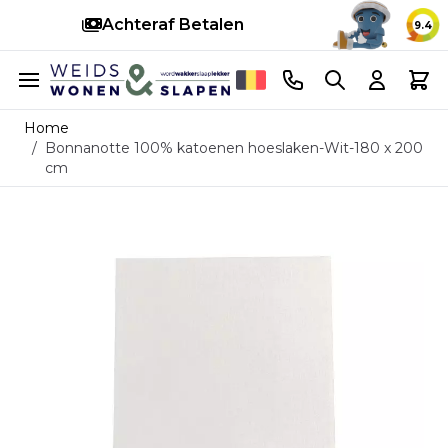
Achteraf Betalen
S
9.4
Ga naar de inhoud
Telefoonnummer
Search
Cart
Home
/
Bonnanotte 100% katoenen hoeslaken-Wit-180 x 200
cm