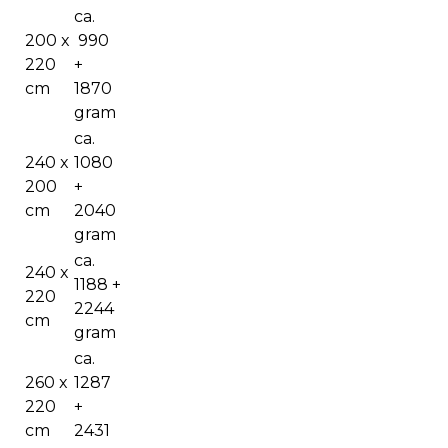
ca.
200 x
990
220
+
cm
1870
gram
ca.
240 x
1080
200
+
cm
2040
gram
ca.
240 x
1188 +
220
2244
cm
gram
ca.
260 x
1287
220
+
cm
2431