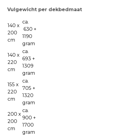
Vulgewicht per dekbedmaat
ca.
140 x
630 +
200
1190
cm
gram
ca.
140 x
693 +
220
1309
cm
gram
ca.
155 x
705 +
220
1320
cm
gram
ca.
200 x
900 +
200
1700
cm
gram