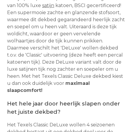
van 100% luxe
satijn
katoen, BSCI gecertificeerd!
Een supermooie zachte en glanzende stofsoort,
waarmee dit dekbed gegarandeerd heerlijk zacht
en soepel om u heen valt. Uiteraard is deze tijk
woldicht, waardoor er geen vervelende
wolhaartjes door de tijk kunnen prikken.
Daarmee verschilt het 'DeLuxe' wollen dekbed
t.o.v. de 'Classic' uitvoering (deze heeft een percal
katoenen tijk). Deze DeLuxe variant valt door de
luxe satijnen tijk nog zachter en soepeler om u
heen. Met het Texels Classic Deluxe dekbed kiest
u dan ook duidelijk voor
maximaal
slaapcomfort!
Het hele jaar door heerlijk slapen onder
het juiste dekbed?
Het Texels Classic DeLuxe wollen 4 seizoenen
dekbed bestaat uit een dekbed deel voor de