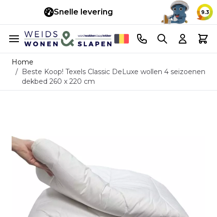
Snelle levering
14 d
9.3
Ga naar de inhoud
Telefoonnummer
Search
Cart
Home
/
Beste Koop! Texels Classic DeLuxe wollen 4 seizoenen
dekbed 260 x 220 cm