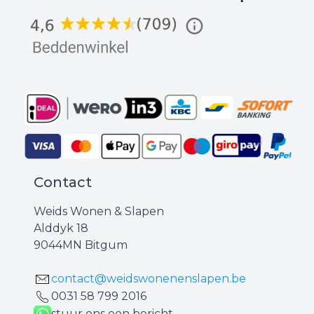
Contact
Weids Wonen & Slapen
Alddyk 18
9044MN Bitgum
contact@weidswonenenslapen.be
0031 ‪58 799 2016‬
stuur ons een bericht