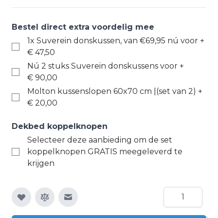
Bestel direct extra voordelig mee
1x Suverein donskussen, van €69,95 nú voor
+
€ 47,50
Nú 2 stuks Suverein donskussens voor
+
€ 90,00
Molton kussenslopen 60x70 cm |(set van 2)
+
€ 20,00
Dekbed koppelknopen
Selecteer deze aanbieding om de set
koppelknopen GRATIS meegeleverd te
krijgen
Aantal
E-mail naar een vriend