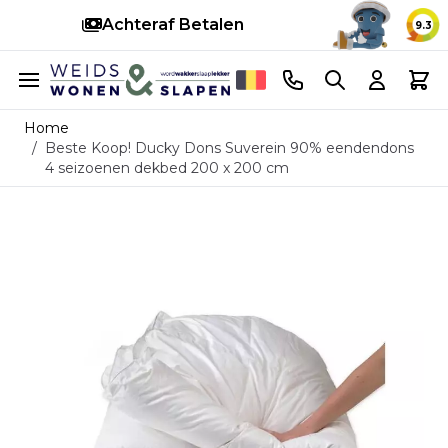
Snelle levering
14 d
9.3
Ga naar de inhoud
Telefoonnummer
Search
Cart
Home
/
Beste Koop! Ducky Dons Suverein 90% eendendons
4 seizoenen dekbed 200 x 200 cm