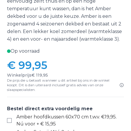
eenvoudig zelft thuis én op een hoge
temperatuur kunt wassen, dan is het Amber
dekbed voor u de juiste keuze. Amber is een
zogenaamd 4 seizoenen dekbed en bestaat uit 2
delen. Een lekker koel zomerdeel (warmteklasse
4) en een voor- en najaarsdeel (warmteklasse 3).
Op voorraad
€ 99,95
Winkelprijs
€ 119,95
De prijs die u betaalt wanneer u dit artikel bij ons in de winkel
koopt. Dit is dan uiteraard inclusief gratis advies van onze
slaapspecialisten.
Bestel direct extra voordelig mee
Amber hoofdkussen 60x70 cm t.w.v. €19,95.
Nú voor
+
€ 15,95