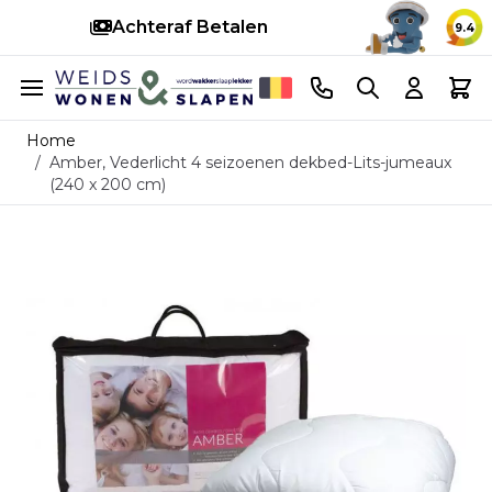
Achteraf Betalen
S
9.4
Ga naar de inhoud
Telefoonnummer
Search
Cart
Home
/
Amber, Vederlicht 4 seizoenen dekbed-Lits-jumeaux
(240 x 200 cm)