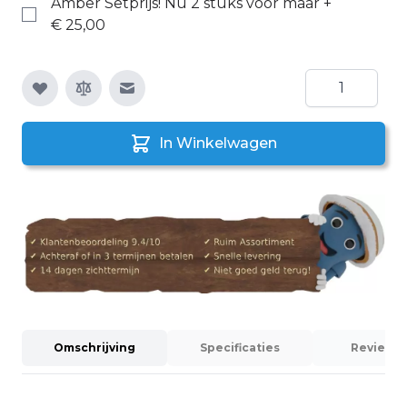
Amber Setprijs! Nú 2 stuks voor maar
+
€ 25,00
Aantal
E-mail naar een vriend
In Winkelwagen
Omschrijving
Specificaties
Reviews 