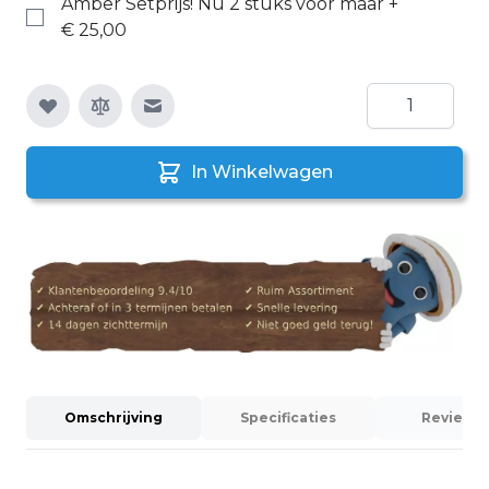
Amber Setprijs! Nú 2 stuks voor maar
+
€ 25,00
Aantal
E-mail naar een vriend
In Winkelwagen
Omschrijving
Specificaties
Reviews 