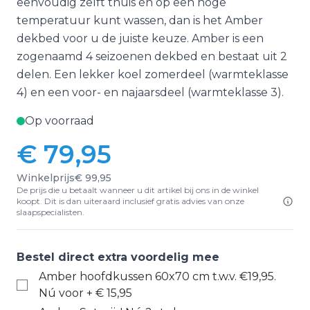
eenvoudig zelft thuis én op een hoge
temperatuur kunt wassen, dan is het Amber
dekbed voor u de juiste keuze. Amber is een
zogenaamd 4 seizoenen dekbed en bestaat uit 2
delen. Een lekker koel zomerdeel (warmteklasse
4) en een voor- en najaarsdeel (warmteklasse 3).
Op voorraad
€ 79,95
Winkelprijs
€ 99,95
De prijs die u betaalt wanneer u dit artikel bij ons in de winkel
koopt. Dit is dan uiteraard inclusief gratis advies van onze
slaapspecialisten.
Bestel direct extra voordelig mee
Amber hoofdkussen 60x70 cm t.w.v. €19,95.
Nú voor
+
€ 15,95