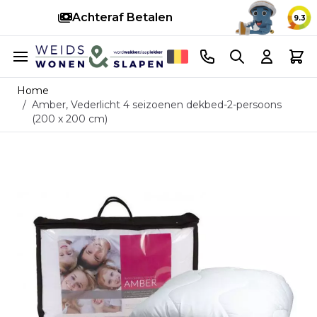
Achteraf Betalen
S
9.3
Ga naar de inhoud
Telefoonnummer
Search
Cart
Home
/
Amber, Vederlicht 4 seizoenen dekbed-2-persoons
(200 x 200 cm)