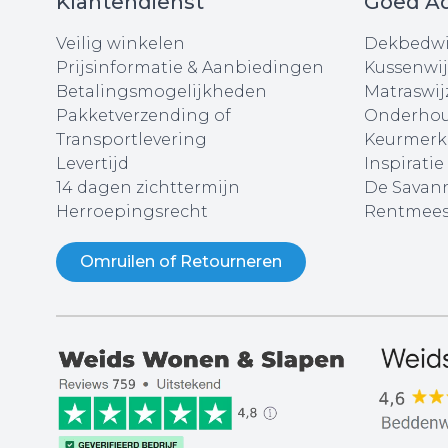
Klantendienst
Goed Ad
Veilig winkelen
Dekbedwi
Prijsinformatie & Aanbiedingen
Kussenwij
Betalingsmogelijkheden
Matraswij
Pakketverzending of
Onderhou
Transportlevering
Keurmerk
Levertijd
Inspiratie
14 dagen zichttermijn
De Savann
Herroepingsrecht
Rentmees
Omruilen of Retourneren