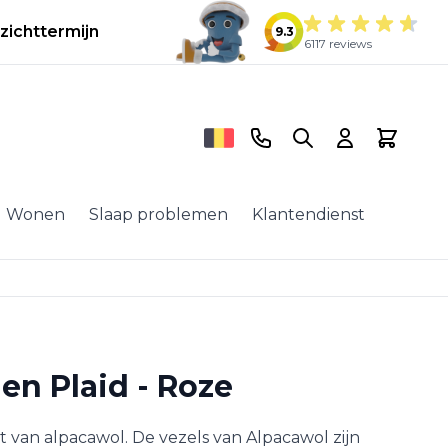
zichttermijn
9.3
6117 reviews
Telefoonnummer
Search
Cart
Wonen
Slaap problemen
Klantendienst
en Plaid - Roze
t van alpacawol. De vezels van Alpacawol zijn