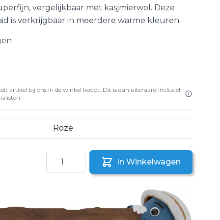
perfijn, vergelijkbaar met kasjmierwol. Deze
aid is verkrijgbaar in meerdere warme kleuren.
gen
it artikel bij ons in de winkel koopt. Dit is dan uiteraard inclusief
alisten.
Roze
Aantal
In Winkelwagen
aar een vriend