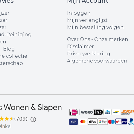
vies
Mijn Account
jzer
Inloggen
zer
Mijn verlanglijst
zer
Mijn bestelling volgen
d-Reiniging
Over Ons
-
Onze merken
en
Disclaimer
 - Blog
Privacyverklaring
e collectie
Algemene voorwaarden
terschap