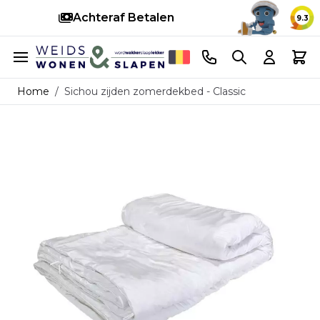
Snelle levering
9.3
Ga naar de inhoud
Telefoonnummer
Search
Cart
Home
/
Sichou zijden zomerdekbed - Classic