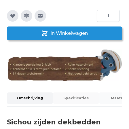
Aantal
E-mail naar een vriend
In Winkelwagen
Omschrijving
Specificaties
Maatadvi
Sichou zijden dekbedden