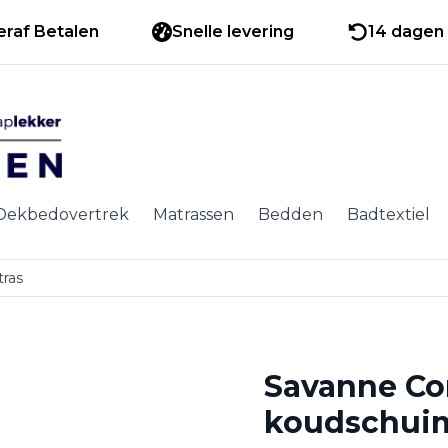
eraf Betalen
Snelle levering
14 dagen 
Dekbedovertrek
Matrassen
Bedden
Badtextiel
ras
Savanne Co
koudschui