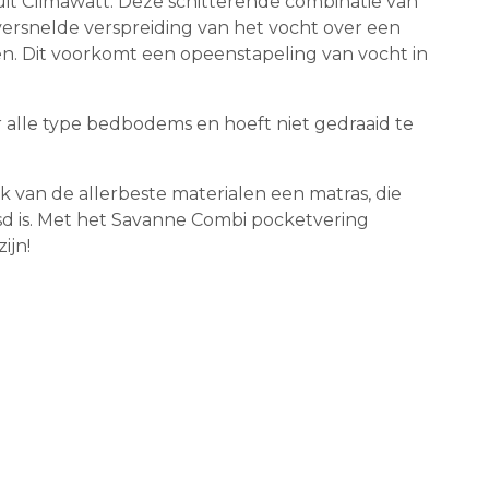
uit Climawatt. Deze schitterende combinatie van
versnelde verspreiding van het vocht over een
en. Dit voorkomt een opeenstapeling van vocht in
r alle type bedbodems en hoeft niet gedraaid te
van de allerbeste materialen een matras, die
jsd is. Met het Savanne Combi pocketvering
ijn!