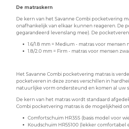
De matraskern
De kern van het Savanne Combi pocketvering matra
onafhankelijk van elkaar kunnen reageren. De po
gegarandeerd levenslang mee). De pocketveren zi
1.6/1.8 mm = Medium - matras voor mensen 
1.8/2.0 mm = Firm - matras voor mensen zwa
Het Savanne Combi pocketvering matras is verde
pocketveren in deze zones verschillen in hardhe
natuurlijke vorm ondersteund en komen al uw sp
De kern van het matras wordt standaard afgede
Combi pocketvering matras is de mogelijkheid om
Comfortschuim HR35S (basis model voor wie
Koudschuim HR55100 (lekker comfortabel e