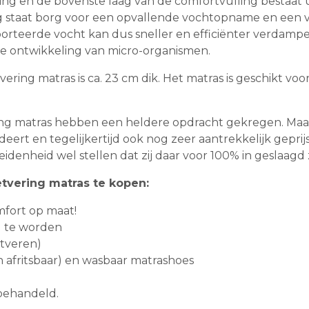
ting en de bovenste laag van de comfortvulling bestaat 
ng staat borg voor een opvallende vochtopname en een 
orteerde vocht kan dus sneller en efficiënter verdamp
e ontwikkeling van micro-organismen.
ing matras is ca. 23 cm dik. Het matras is geschikt voo
g matras hebben een heldere opdracht gekregen. Maak 
eert en tegelijkertijd ook nog zeer aantrekkelijk gepri
enheid wel stellen dat zij daar voor 100% in geslaagd z
vering matras te kopen:
fort op maat!
d te worden
tveren)
n afritsbaar) en wasbaar matrashoes
 behandeld.