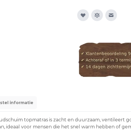
E-mail n
stel informatie
dschuim topmatras is zacht en duurzaam, ventileert go
, ideaal voor mensen die het snel warm hebben of gemak