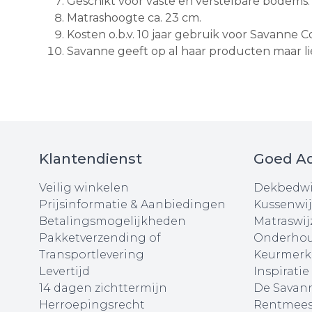
Geschikt voor vaste en verstelbare bodems.
Matrashoogte ca. 23 cm.
Kosten o.b.v. 10 jaar gebruik voor Savanne C
Savanne geeft op al haar producten maar lief
Klantendienst
Goed Ad
Veilig winkelen
Dekbedwi
Prijsinformatie & Aanbiedingen
Kussenwij
Betalingsmogelijkheden
Matraswij
Pakketverzending of
Onderhou
Transportlevering
Keurmerk
Levertijd
Inspiratie
14 dagen zichttermijn
De Savann
Herroepingsrecht
Rentmees