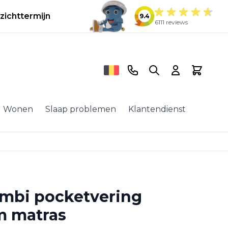
zichttermijn
9.4
6111 reviews
Telefoonnummer
Search
Cart
Wonen
Slaap problemen
Klantendienst
mbi pocketvering
m matras