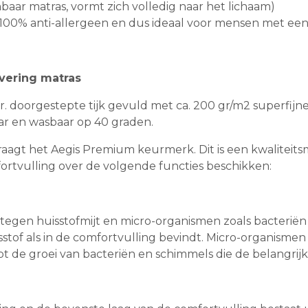
aar matras, vormt zich volledig naar het lichaam)
s 100% anti-allergeen en dus ideaal voor mensen met een 
vering matras
doorgestepte tijk gevuld met ca. 200 gr/m2 superfijne h
aar en wasbaar op 40 graden.
 draagt het Aegis Premium keurmerk. Dit is een kwalitei
ortvulling over de volgende functies beschikken:
egen huisstofmijt en micro-organismen zoals bacteriën
asstof als in de comfortvulling bevindt. Micro-organism
pt de groei van bacteriën en schimmels die de belangri