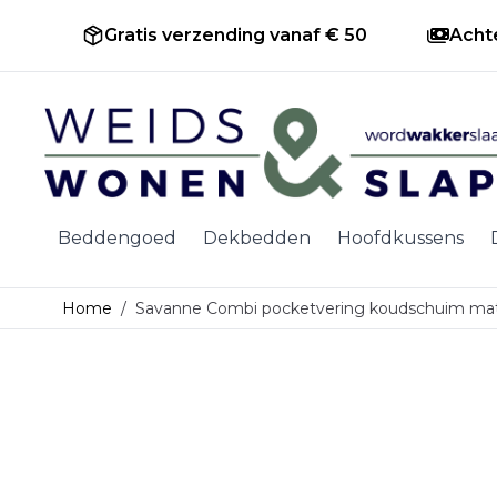
Gratis verzending vanaf € 50
Acht
Ga naar de inhoud
Beddengoed
Dekbedden
Hoofdkussens
Home
/
Savanne Combi pocketvering koudschuim mat