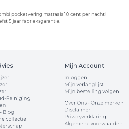
ombi pocketvering matras is 10 cent per nacht!
st 5 jaar fabrieksgarantie.
vies
Mijn Account
jzer
Inloggen
zer
Mijn verlanglijst
zer
Mijn bestelling volgen
d-Reiniging
Over Ons
-
Onze merken
en
Disclaimer
 - Blog
Privacyverklaring
e collectie
Algemene voorwaarden
terschap