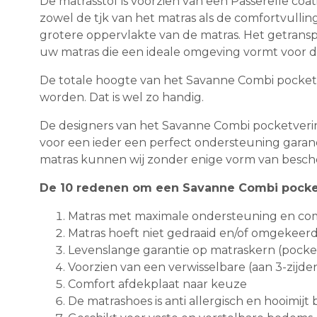
De matrasstof is voorzien van een Passerelle coa
zowel de tjk van het matras als de comfortvulli
grotere oppervlakte van de matras. Het getransp
uw matras die een ideale omgeving vormt voor d
De totale hoogte van het Savanne Combi pocketver
worden. Dat is wel zo handig.
De designers van het Savanne Combi pocketverin
voor een ieder een perfect ondersteuning garand
matras kunnen wij zonder enige vorm van bescheid
De 10 redenen om een Savanne Combi pocket
Matras met maximale ondersteuning en com
Matras hoeft niet gedraaid en/of omgekeer
Levenslange garantie op matraskern (pocke
Voorzien van een verwisselbare (aan 3-zijde
Comfort afdekplaat naar keuze
De matrashoes is anti allergisch en hooimijt