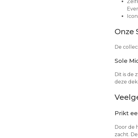
Zelf
Even
Icon
Onze S
De collec
Sole Mi
Dit is d
deze deke
Veelg
Prikt e
Door de h
zacht. De