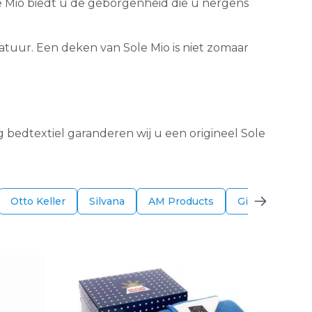
le Mio biedt u de geborgenheid die u nergens
 natuur. Een deken van Sole Mio is niet zomaar
g bedtextiel garanderen wij u een origineel Sole
Otto Keller
Silvana
AM Products
Gilder
Bon