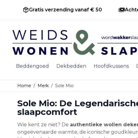
Gratis verzending vanaf € 50
Acht
Ga naar de inhoud
Beddengoed
Dekbedden
Hoofdkussens
Home
/
Merk
/
Sole Mio
Sole Mio: De Legendarisch
slaapcomfort
Wie kent ze niet? De
authentieke wollen deke
ongeëvenaarde warmte, de iconische goudkleurig