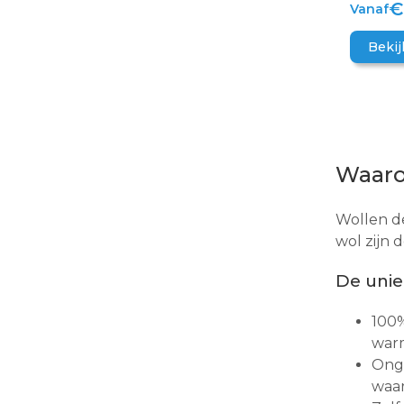
€
Vanaf
Bekij
Waaro
Wollen de
wol zijn 
De unie
100%
warm
Onge
waar