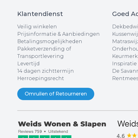
Klantendienst
Goed Ad
Veilig winkelen
Dekbedwi
Prijsinformatie & Aanbiedingen
Kussenwij
Betalingsmogelijkheden
Matraswij
Pakketverzending of
Onderhou
Transportlevering
Keurmerk
Levertijd
Inspiratie
14 dagen zichttermijn
De Savann
Herroepingsrecht
Rentmees
Omruilen of Retourneren