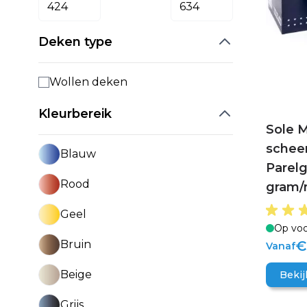
Deken type
Wollen deken
Kleurbereik
Sole M
schee
Blauw
Parelg
Rood
gram/
Geel
Op voo
€
Bruin
Vanaf
Beige
Bekij
Grijs