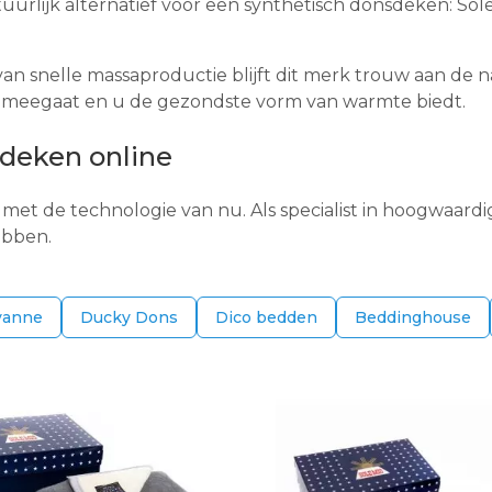
uurlijk alternatief voor een synthetisch donsdeken: So
ld van snelle massaproductie blijft dit merk trouw aan de
ang meegaat en u de gezondste vorm van warmte biedt.
 deken online
 met de technologie van nu. Als specialist in hoogwaardi
ebben.
vanne
Ducky Dons
Dico bedden
Beddinghouse