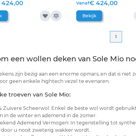
 424,00
€ 424,00
Vanaf
k
Bekijk
Pagina
Pagina
1
m een wollen deken van Sole Mio nog
kens zijn bezig aan een enorme opmars, en dat is niet
door geen enkele hightech vezel te evenaren.
ke troeven van Sole Mio:
 Zuivere Scheerwol: Enkel de beste wol wordt gebruikt.
 in de winter en ademend in de zomer.
kend Ademend Vermogen: In tegenstelling tot synthetis
door u nooit zweterig wakker wordt.