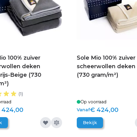
io 100% zuiver
Sole Mio 100% zuiver
rwollen deken
scheerwollen deken
rijs-Beige (730
(730 gram/m²)
m²)
(1)
rraad
Op voorraad
 424,00
€ 424,00
Vanaf
k
Bekijk