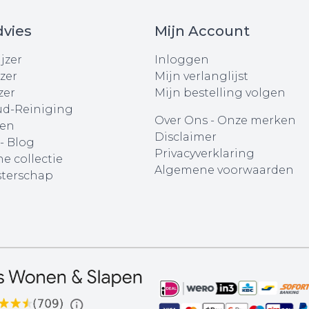
vies
Mijn Account
jzer
Inloggen
zer
Mijn verlanglijst
zer
Mijn bestelling volgen
d-Reiniging
Over Ons
-
Onze merken
en
Disclaimer
 - Blog
Privacyverklaring
e collectie
Algemene voorwaarden
terschap