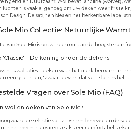
reinigend en Duurzaam: Wol bevat lanoline (wolvet), wat 
 luchten is vaak al genoeg om uw deken weer fris te kri
isch Design: De satijnen bies en het herkenbare label str
ole Mio Collectie: Natuurlijke Warm
tie van Sole Mio is ontworpen om aan de hoogste comfor
o 'Classic' – De koning onder de dekens
e zware, kwalitatieve deken waar het merk beroemd mee
n een geborgen, "zwaar" gevoel dat veel slapers helpt
estelde Vragen over Sole Mio (FAQ)
en wollen deken van Sole Mio?
oogwaardige selectie van zuivere scheerwol en de speci
 meeste mensen ervaren ze als zeer comfortabel, zeker