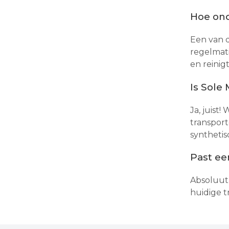
Hoe ond
Een van d
regelmati
en reinig
Is Sole
Ja, juist
transport
syntheti
Past ee
Absoluut.
huidige t