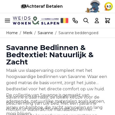
Achteraf Betalen
S
9.3
Ga naar de inhoud
Telefoonnummer
Search
Cart
Home
/
Merk
/
Savanne
/
Savanne beddengoed
Savanne Bedlinnen &
Bedtextiel: Natuurlijk &
Zacht
Maak uw slaapervaring compleet met het
hoogwaardige bedlinnen van Savanne. Waar een
goed matras de basis vormt, zorgt het juiste
bedtextiel voor het directe comfort op uw huid.
De collectie van Savanne is gemaakt van
Savanne is daarnaast de ideale keuze voor de
ademende, natuurlijke materialen zoals katoen,
bescherming van uw bed. Met een Savanne
jersey en bamboe, die zacht aanvoelen en lang
molton of waterdichte matrasbeschermer
mooi blijven.