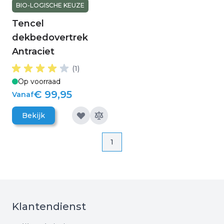
BIO-LOGISCHE KEUZE
Tencel
dekbedovertrek
Antraciet
(1)
Op voorraad
€ 99,95
Vanaf
Bekijk
Pagina
Pagina
1
Klantendienst