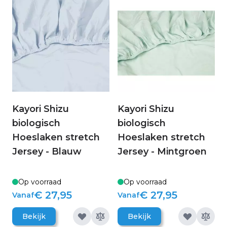
Initiative (BSCI) om te kunnen garanderen dat al
hun producten aan deze doelen voldoen.
Kayori Shizu
Kayori Shizu
biologisch
biologisch
Hoeslaken stretch
Hoeslaken stretch
Jersey - Blauw
Jersey - Mintgroen
Op voorraad
Op voorraad
€ 27,95
€ 27,95
Vanaf
Vanaf
Bekijk
Bekijk