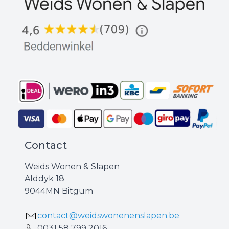
Contact
Weids Wonen & Slapen
Alddyk 18
9044MN Bitgum
contact@weidswonenenslapen.be
0031 ‪58 799 2016‬