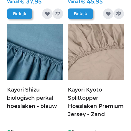
€ 37,95
€ 45,95
Vanaf
Vanaf
Bekijk
Bekijk
Kayori Shizu
Kayori Kyoto
biologisch perkal
Splittopper
hoeslaken - blauw
Hoeslaken Premium
Jersey - Zand