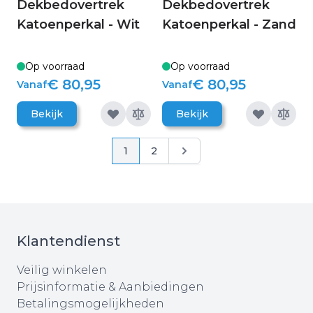
Dekbedovertrek
Dekbedovertrek
Katoenperkal - Wit
Katoenperkal - Zand
Op voorraad
Op voorraad
€ 80,95
€ 80,95
Vanaf
Vanaf
Bekijk
Bekijk
Pagina
Pagina
Pagina
Pagina
1
2
Klantendienst
Veilig winkelen
Prijsinformatie & Aanbiedingen
Betalingsmogelijkheden