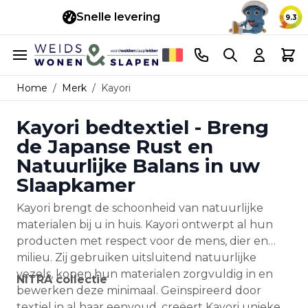
Snelle levering
14 d
9.3
Ga naar de inhoud
Telefoonnummer
Search
Cart
Home
/
Merk
/
Kayori
Kayori bedtextiel - Breng
de Japanse Rust en
Natuurlijke Balans in uw
Slaapkamer
Kayori brengt de schoonheid van natuurlijke
materialen bij u in huis. Kayori ontwerpt al hun
producten met respect voor de mens, dier en
milieu. Zij gebruiken uitsluitend natuurlijke
vezels, kopen hun materialen zorgvuldig in en
NITRA collectie
bewerken deze minimaal. Geïnspireerd door
textiel in al haar eenvoud, creëert Kayori unieke,