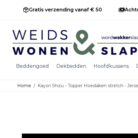
Gratis verzending vanaf € 50
Acht
Ga naar de inhoud
Beddengoed
Dekbedden
Hoofdkussens
Home
/
Kayori Shizu - Topper Hoeslaken stretch - Jer