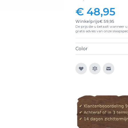
€ 48,95
Winkelprijs
€ 59,95
De prijs die u betaalt wanneer u d
gratis advies van onze slaapspeci
Color
E-mail n