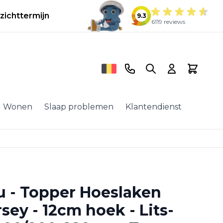
zichttermijn
9.3
6119 reviews
Telefoonnummer
Search
Cart
Wonen
Slaap problemen
Klantendienst
u - Topper Hoeslaken
rsey - 12cm hoek - Lits-