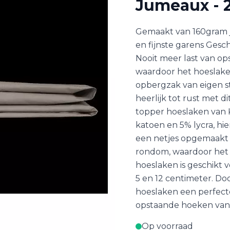
Jumeaux - 
Gemaakt van 160gram j
en fijnste garens Gesc
Nooit meer last van op
waardoor het hoeslaken
opbergzak van eigen st
heerlijk tot rust met di
topper hoeslaken van K
katoen en 5% lycra, hie
een netjes opgemaakt b
rondom, waardoor het g
hoeslaken is geschikt
5 en 12 centimeter. D
hoeslaken een perfecte
opstaande hoeken van 
Op voorraad