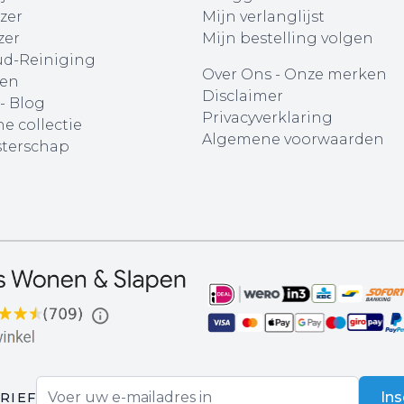
zer
Mijn verlanglijst
zer
Mijn bestelling volgen
d-Reiniging
Over Ons
-
Onze merken
en
Disclaimer
 - Blog
Privacyverklaring
e collectie
Algemene voorwaarden
terschap
E-mail adres
Ins
RIEF