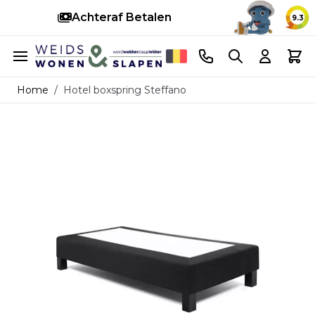
Achteraf Betalen
S
9.3
Ga naar de inhoud
Telefoonnummer
Search
Cart
Home
/
Hotel boxspring Steffano