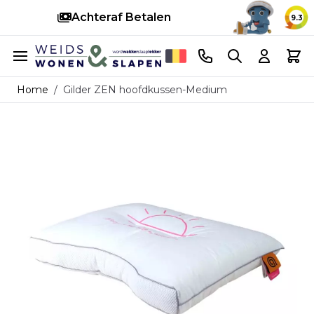
Snelle levering
9.3
Ga naar de inhoud
Telefoonnummer
Search
Cart
Home
/
Gilder ZEN hoofdkussen-Medium