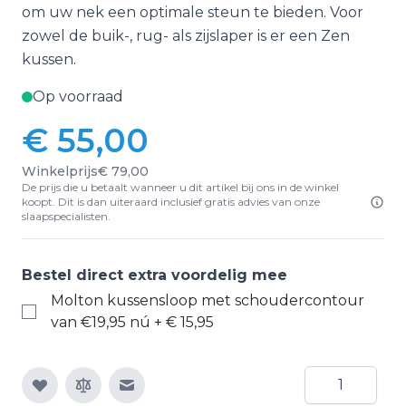
om uw nek een optimale steun te bieden. Voor
zowel de buik-, rug- als zijslaper is er een Zen
kussen.
Op voorraad
€ 55,00
Winkelprijs
€ 79,00
De prijs die u betaalt wanneer u dit artikel bij ons in de winkel
koopt. Dit is dan uiteraard inclusief gratis advies van onze
slaapspecialisten.
Bestel direct extra voordelig mee
Molton kussensloop met schoudercontour
van €19,95 nú
+
€ 15,95
Aantal
E-mail naar een vriend