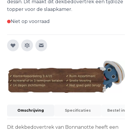
dessin. Dit maakt dit dekbedovertrek een tijdloze
topper voor de slaapkamer.
Niet op voorraad
E-mail naar een vriend
Omschrijving
Specificaties
Bestel info
Dit dekbedovertrek van Bonnanotte heeft een