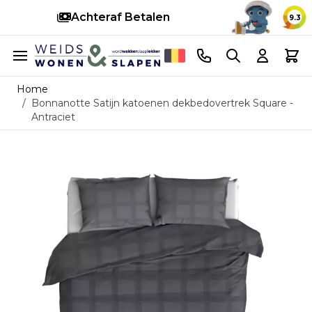
Achteraf Betalen
S
9.3
Ga naar de inhoud
Telefoonnummer
Search
Cart
Home
/
Bonnanotte Satijn katoenen dekbedovertrek Square -
Antraciet